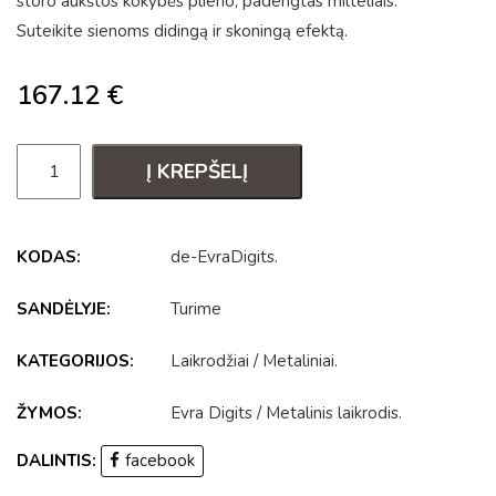
storo aukštos kokybės plieno, padengtas milteliais.
Suteikite sienoms didingą ir skoningą efektą.
167.12
€
Į KREPŠELĮ
KODAS:
de-EvraDigits
.
SANDĖLYJE:
Turime
KATEGORIJOS:
Laikrodžiai
/
Metaliniai
.
ŽYMOS:
Evra Digits
/
Metalinis laikrodis
.
DALINTIS:
facebook