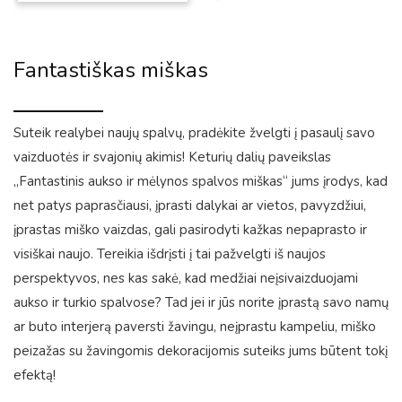
Fantastiškas miškas
Suteik realybei naujų spalvų, pradėkite žvelgti į pasaulį savo
vaizduotės ir svajonių akimis! Keturių dalių paveikslas
„Fantastinis aukso ir mėlynos spalvos miškas“ jums įrodys, kad
net patys paprasčiausi, įprasti dalykai ar vietos, pavyzdžiui,
įprastas miško vaizdas, gali pasirodyti kažkas nepaprasto ir
visiškai naujo. Tereikia išdrįsti į tai pažvelgti iš naujos
perspektyvos, nes kas sakė, kad medžiai neįsivaizduojami
aukso ir turkio spalvose? Tad jei ir jūs norite įprastą savo namų
ar buto interjerą paversti žavingu, neįprastu kampeliu, miško
peizažas su žavingomis dekoracijomis suteiks jums būtent tokį
efektą!