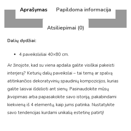
Aprašymas
Papildoma informacija
Atsiliepimai (0)
Dalių dydžiai:
4 paveikslėliai 40×80 cm.
Ar žinojote, kad su viena apdaila galite visiškai pakeisti
interjerą? Keturių dalių paveikslai – tai temą ar spalvą
atitinkančios dekoratyvinių spaudinių kompozicijos, kurias
galite laisvai išdėlioti ant sienų. Pasinaudokite mūsų
įkvėpimais arba papasakokite savo istoriją, pakabindami
kiekvieną iš 4 elementų, kaip jums patinka. Nustatykite
savo tendencijas kurdami unikalią estetinę patirtį!