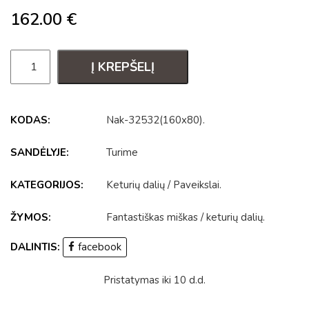
162.00
€
Į KREPŠELĮ
KODAS:
Nak-32532(160x80)
.
SANDĖLYJE:
Turime
KATEGORIJOS:
Keturių dalių
/
Paveikslai
.
ŽYMOS:
Fantastiškas miškas
/
keturių dalių
.
DALINTIS:
facebook
Pristatymas iki 10 d.d.