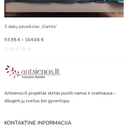
Ežeras
45.86
€
–
345.11
€
0
out
of
5
Antsienos.lt projektas skirtas puošti namus ir svarbiausia –
džiuginti jų svečius bei gyventojus.
KONTAKTINĖ INFORMACIJA