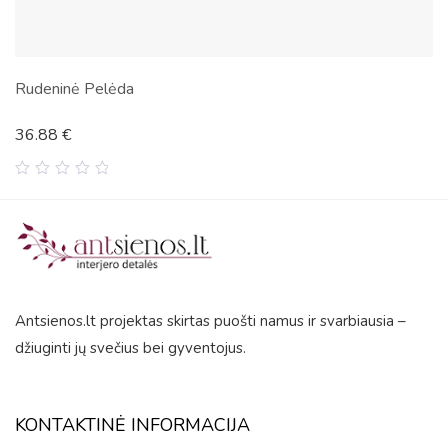
Rudeninė Pelėda
36.88
€
0
out
of
5
Antsienos.lt projektas skirtas puošti namus ir svarbiausia –
džiuginti jų svečius bei gyventojus.
KONTAKTINĖ INFORMACIJA