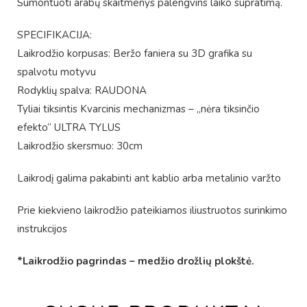
Sumontuoti arabų skaitmenys palengvins laiko supratimą.
SPECIFIKACIJA:
Laikrodžio korpusas: Beržo faniera su 3D grafika su
spalvotu motyvu
Rodyklių spalva: RAUDONA
Tyliai tiksintis Kvarcinis mechanizmas – „nėra tiksinčio
efekto“ ULTRA TYLUS
Laikrodžio skersmuo: 30cm
Laikrodį galima pakabinti ant kablio arba metalinio varžto
Prie kiekvieno laikrodžio pateikiamos iliustruotos surinkimo
instrukcijos
*Laikrodžio pagrindas – medžio drožlių plokštė.