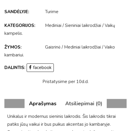
SANDĖLYJE:
Turime
KATEGORIJOS:
Mediniai
/
Sieniniai laikrodžiai
/
Vaikų
kampelis
.
ŽYMOS:
Gaisrinė
/
Mediniai laikrodžiai
/
Vaiko
kambariui
.
DALINTIS:
facebook
Pristatysime per 10d.d.
Aprašymas
Atsiliepimai (0)
Unikalus ir modernus sieninis laikrodis. Šis laikrodis tikrai
patiks jūsų vaikui ir bus puikus akcentas jo kambaryje.