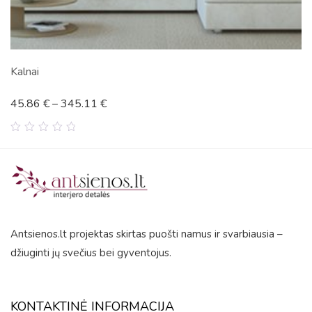
3 dalių paveikslas „Auksiniai lapai”
93.98
€
–
164.66
€
0
out
of
5
Antsienos.lt projektas skirtas puošti namus ir svarbiausia –
džiuginti jų svečius bei gyventojus.
KONTAKTINĖ INFORMACIJA