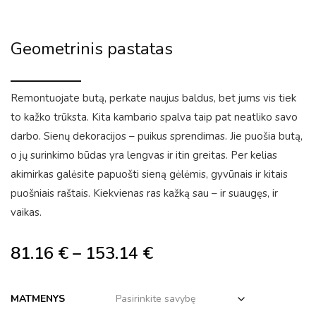
Geometrinis pastatas
Remontuojate butą, perkate naujus baldus, bet jums vis tiek
to kažko trūksta. Kita kambario spalva taip pat neatliko savo
darbo. Sienų dekoracijos – puikus sprendimas. Jie puošia butą,
o jų surinkimo būdas yra lengvas ir itin greitas. Per kelias
akimirkas galėsite papuošti sieną gėlėmis, gyvūnais ir kitais
puošniais raštais. Kiekvienas ras kažką sau – ir suaugęs, ir
vaikas.
81.16
€
–
153.14
€
MATMENYS