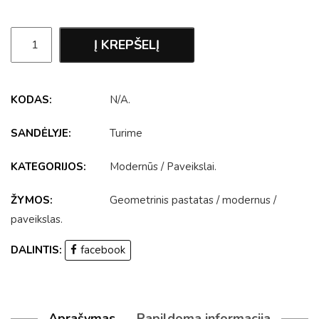
Į KREPŠELĮ
KODAS:
N/A
.
SANDĖLYJE:
Turime
KATEGORIJOS:
Modernūs
/
Paveikslai
.
ŽYMOS:
Geometrinis pastatas
/
modernus
/
paveikslas
.
DALINTIS:
facebook
Aprašymas
Papildoma informacija