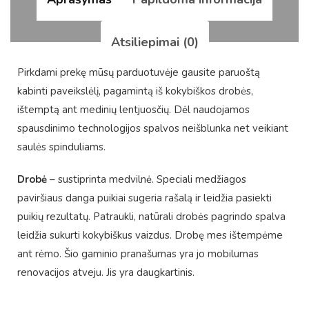
Atsiliepimai (0)
Pirkdami prekę mūsų parduotuvėje gausite paruoštą
kabinti paveikslėlį, pagamintą iš kokybiškos drobės,
ištemptą ant medinių lentjuosčių. Dėl naudojamos
spausdinimo technologijos spalvos neišblunka net veikiant
saulės spinduliams.
Drobė
– sustiprinta medvilnė. Speciali medžiagos
paviršiaus danga puikiai sugeria rašalą ir leidžia pasiekti
puikių rezultatų. Patraukli, natūrali drobės pagrindo spalva
leidžia sukurti kokybiškus vaizdus. Drobę mes ištempėme
ant rėmo. Šio gaminio pranašumas yra jo mobilumas
renovacijos atveju. Jis yra daugkartinis.