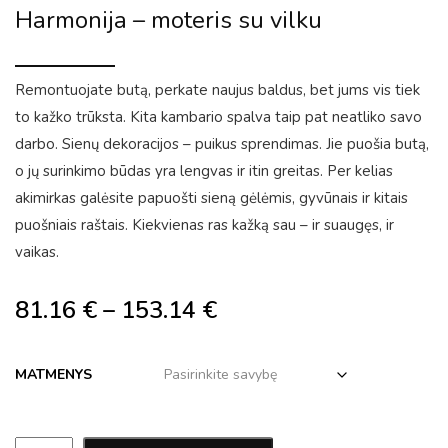
Harmonija – moteris su vilku
Remontuojate butą, perkate naujus baldus, bet jums vis tiek
to kažko trūksta. Kita kambario spalva taip pat neatliko savo
darbo. Sienų dekoracijos – puikus sprendimas. Jie puošia butą,
o jų surinkimo būdas yra lengvas ir itin greitas. Per kelias
akimirkas galėsite papuošti sieną gėlėmis, gyvūnais ir kitais
puošniais raštais. Kiekvienas ras kažką sau – ir suaugęs, ir
vaikas.
81.16
€
–
153.14
€
MATMENYS