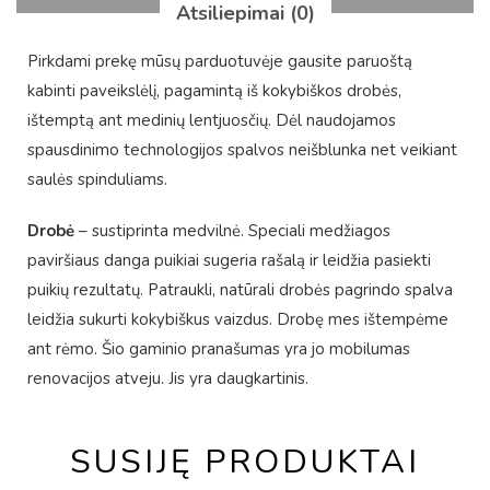
Atsiliepimai (0)
Pirkdami prekę mūsų parduotuvėje gausite paruoštą
kabinti paveikslėlį, pagamintą iš kokybiškos drobės,
ištemptą ant medinių lentjuosčių. Dėl naudojamos
spausdinimo technologijos spalvos neišblunka net veikiant
saulės spinduliams.
Drobė
– sustiprinta medvilnė. Speciali medžiagos
paviršiaus danga puikiai sugeria rašalą ir leidžia pasiekti
puikių rezultatų. Patraukli, natūrali drobės pagrindo spalva
leidžia sukurti kokybiškus vaizdus. Drobę mes ištempėme
ant rėmo. Šio gaminio pranašumas yra jo mobilumas
renovacijos atveju. Jis yra daugkartinis.
SUSIJĘ PRODUKTAI