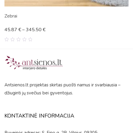
Zebrai
45.87
€
–
345.50
€
0
out
of
5
Antsienos.lt projektas skirtas puošti namus ir svarbiausia –
džiuginti jų svečius bei gyventojus.
KONTAKTINĖ INFORMACIJA
Buveinės adresas: S. Fino g. 2B, Vilnius, 09305