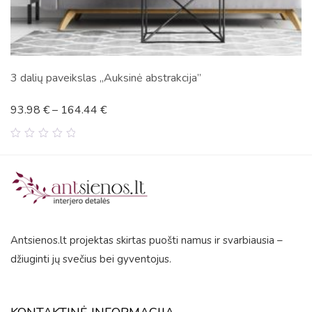
3 dalių paveikslas „Auksinė abstrakcija”
93.98
€
–
164.44
€
0
out
of
5
Antsienos.lt projektas skirtas puošti namus ir svarbiausia –
džiuginti jų svečius bei gyventojus.