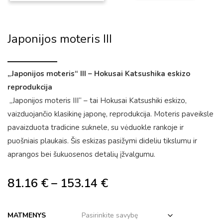
Japonijos moteris III
„Japonijos moteris“ III – Hokusai Katsushika eskizo
reprodukcija
„Japonijos moteris III“ – tai Hokusai Katsushiki eskizo,
vaizduojančio klasikinę japonę, reprodukcija. Moteris paveiksle
pavaizduota tradicine suknele, su vėduokle rankoje ir
puošniais plaukais. Šis eskizas pasižymi dideliu tikslumu ir
aprangos bei šukuosenos detalių įžvalgumu.
81.16
€
–
153.14
€
MATMENYS