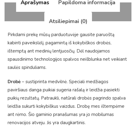
Aprašymas
Papildoma informacija
Atsiliepimai (0)
Pirkdami prekę mūsų parduotuvėje gausite paruoštą
kabinti paveikslėlį, pagamintą iš kokybiškos drobės,
ištemptą ant medinių lentjuosčių. Dėl naudojamos
spausdinimo technologijos spalvos neišblunka net veikiant
saulės spinduliams.
Drobė
– sustiprinta medvilnė. Speciali medžiagos
paviršiaus danga puikiai sugeria rašalą ir leidžia pasiekti
puikių rezultatų. Patraukli, natūrali drobės pagrindo spalva
leidžia sukurti kokybiškus vaizdus. Drobę mes ištempėme
ant rėmo. Šio gaminio pranašumas yra jo mobilumas
renovacijos atveju. Jis yra daugkartinis.