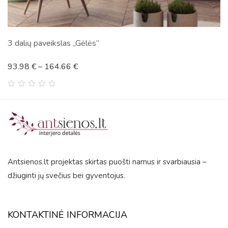
as „Gėlės”
Zebrai
66
€
45.87
€
–
345.
0
out
of
5
Antsienos.lt projektas skirtas puošti namus ir svarbiausia –
džiuginti jų svečius bei gyventojus.
KONTAKTINĖ INFORMACIJA