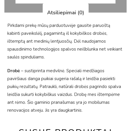
Atsiliepimai (0)
Pirkdami prekę mūsų parduotuvėje gausite paruoštą
kabinti paveikslėlį, pagamintą iš kokybiškos drobės,
ištemptą ant medinių lentjuosčių. Dėl naudojamos
spausdinimo technologijos spalvos neišblunka net veikiant
saulės spinduliams.
Drobė
– sustiprinta medvilnė. Speciali medžiagos
paviršiaus danga puikiai sugeria rašalą ir leidžia pasiekti
puikių rezultatų. Patraukli, natūrali drobės pagrindo spalva
leidžia sukurti kokybiškus vaizdus. Drobę mes ištempėme
ant rėmo. Šio gaminio pranašumas yra jo mobilumas
renovacijos atveju. Jis yra daugkartinis.