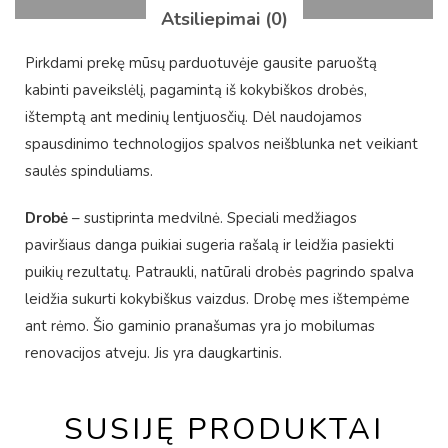
Atsiliepimai (0)
Pirkdami prekę mūsų parduotuvėje gausite paruoštą
kabinti paveikslėlį, pagamintą iš kokybiškos drobės,
ištemptą ant medinių lentjuosčių. Dėl naudojamos
spausdinimo technologijos spalvos neišblunka net veikiant
saulės spinduliams.
Drobė
– sustiprinta medvilnė. Speciali medžiagos
paviršiaus danga puikiai sugeria rašalą ir leidžia pasiekti
puikių rezultatų. Patraukli, natūrali drobės pagrindo spalva
leidžia sukurti kokybiškus vaizdus. Drobę mes ištempėme
ant rėmo. Šio gaminio pranašumas yra jo mobilumas
renovacijos atveju. Jis yra daugkartinis.
SUSIJĘ PRODUKTAI