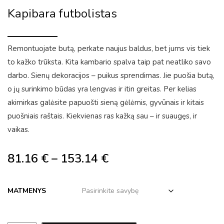
Kapibara futbolistas
Remontuojate butą, perkate naujus baldus, bet jums vis tiek
to kažko trūksta. Kita kambario spalva taip pat neatliko savo
darbo. Sienų dekoracijos – puikus sprendimas. Jie puošia butą,
o jų surinkimo būdas yra lengvas ir itin greitas. Per kelias
akimirkas galėsite papuošti sieną gėlėmis, gyvūnais ir kitais
puošniais raštais. Kiekvienas ras kažką sau – ir suaugęs, ir
vaikas.
81.16
€
–
153.14
€
MATMENYS