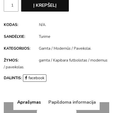
Į KREPŠELĮ
KODAS:
N/A
.
SANDĖLYJE:
Turime
KATEGORIJOS:
Gamta
/
Modernūs
/
Paveikslai
.
ŽYMOS:
gamta
/
Kapibara futbolistas
/
modernus
/
paveikslas
.
DALINTIS:
facebook
Aprašymas
Papildoma informacija