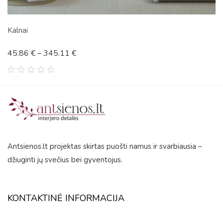
Kalnai
45.86
€
–
345.11
€
0
out
of
5
Antsienos.lt projektas skirtas puošti namus ir svarbiausia –
džiuginti jų svečius bei gyventojus.
KONTAKTINĖ INFORMACIJA