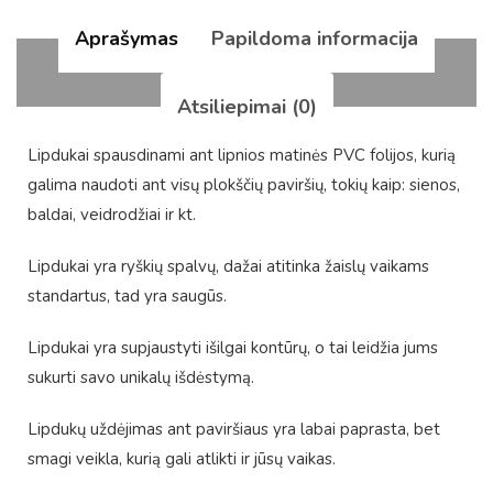
Aprašymas
Papildoma informacija
Atsiliepimai (0)
Lipdukai spausdinami ant lipnios matinės PVC folijos, kurią
galima naudoti ant visų plokščių paviršių, tokių kaip: sienos,
baldai, veidrodžiai ir kt.
Lipdukai yra ryškių spalvų, dažai atitinka žaislų vaikams
standartus, tad yra saugūs.
Lipdukai yra supjaustyti išilgai kontūrų, o tai leidžia jums
sukurti savo unikalų išdėstymą.
Lipdukų uždėjimas ant paviršiaus yra labai paprasta, bet
smagi veikla, kurią gali atlikti ir jūsų vaikas.