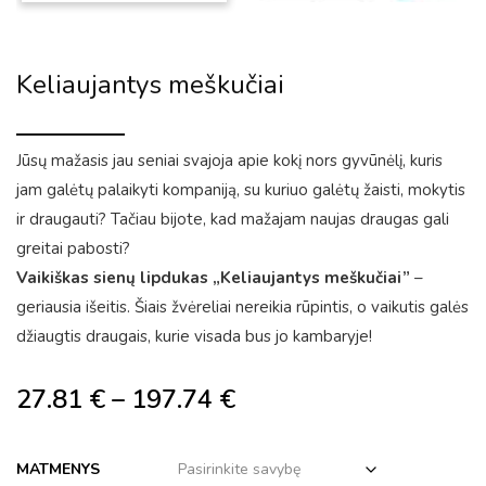
Keliaujantys meškučiai
Jūsų mažasis jau seniai svajoja apie kokį nors gyvūnėlį, kuris
jam galėtų palaikyti kompaniją, su kuriuo galėtų žaisti, mokytis
ir draugauti? Tačiau bijote, kad mažajam naujas draugas gali
greitai pabosti?
Vaikiškas sienų lipdukas „Keliaujantys meškučiai”
–
geriausia išeitis. Šiais žvėreliai nereikia rūpintis, o vaikutis galės
džiaugtis draugais, kurie visada bus jo kambaryje!
27.81
€
–
197.74
€
MATMENYS