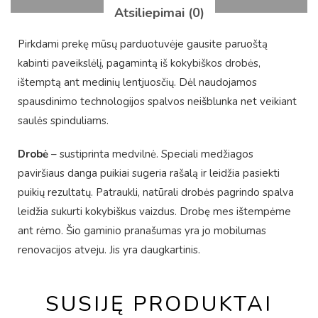
Atsiliepimai (0)
Pirkdami prekę mūsų parduotuvėje gausite paruoštą
kabinti paveikslėlį, pagamintą iš kokybiškos drobės,
ištemptą ant medinių lentjuosčių. Dėl naudojamos
spausdinimo technologijos spalvos neišblunka net veikiant
saulės spinduliams.
Drobė
– sustiprinta medvilnė. Speciali medžiagos
paviršiaus danga puikiai sugeria rašalą ir leidžia pasiekti
puikių rezultatų. Patraukli, natūrali drobės pagrindo spalva
leidžia sukurti kokybiškus vaizdus. Drobę mes ištempėme
ant rėmo. Šio gaminio pranašumas yra jo mobilumas
renovacijos atveju. Jis yra daugkartinis.
SUSIJĘ PRODUKTAI