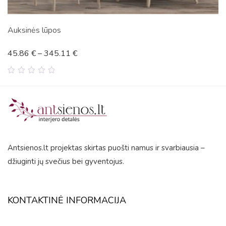
s lūpos
Naktinis
€
–
345.11
€
72.93
0
out
of
5
Antsienos.lt projektas skirtas puošti namus ir svarbiausia –
džiuginti jų svečius bei gyventojus.
KONTAKTINĖ INFORMACIJA