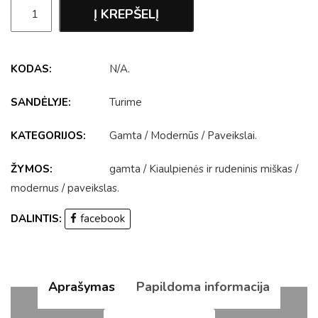
Į KREPŠELĮ
KODAS:
N/A
.
SANDĖLYJE:
Turime
KATEGORIJOS:
Gamta
/
Modernūs
/
Paveikslai
.
ŽYMOS:
gamta
/
Kiaulpienės ir rudeninis miškas
/
modernus
/
paveikslas
.
DALINTIS:
facebook
Aprašymas
Papildoma informacija