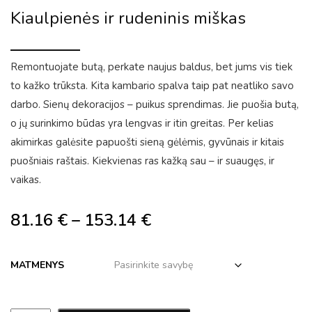
Kiaulpienės ir rudeninis miškas
Remontuojate butą, perkate naujus baldus, bet jums vis tiek
to kažko trūksta. Kita kambario spalva taip pat neatliko savo
darbo. Sienų dekoracijos – puikus sprendimas. Jie puošia butą,
o jų surinkimo būdas yra lengvas ir itin greitas. Per kelias
akimirkas galėsite papuošti sieną gėlėmis, gyvūnais ir kitais
puošniais raštais. Kiekvienas ras kažką sau – ir suaugęs, ir
vaikas.
81.16
€
–
153.14
€
MATMENYS