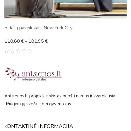
Kalnai
45.86
€
–
345.11
€
0
out
of
5
Antsienos.lt projektas skirtas puošti namus ir svarbiausia –
džiuginti jų svečius bei gyventojus.
KONTAKTINĖ INFORMACIJA