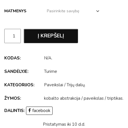
MATMENYS
Į KREPŠELĮ
KODAS:
N/A
.
SANDĖLYJE:
Turime
KATEGORIJOS:
Paveikslai
/
Trijų dalių
.
ŽYMOS:
kobalto abstrakcija
/
paveikslas
/
triptikas
.
DALINTIS:
facebook
Pristatymas iki 10 d.d.