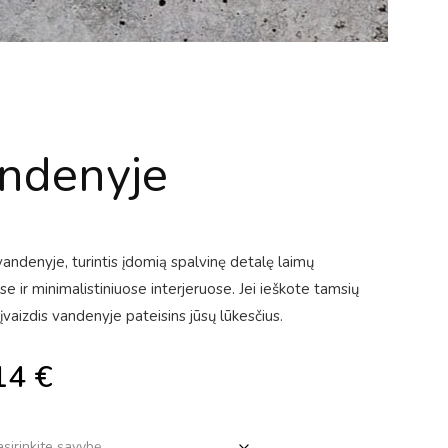
andenyje
andenyje, turintis įdomią spalvinę detalę laimų
se ir minimalistiniuose interjeruose. Jei ieškote tamsių
 įvaizdis vandenyje pateisins jūsų lūkesčius.
14
€