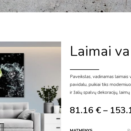
Laimai v
Paveikslas, vadinamas laimais v
pavidalu, puikiai tiks moderniuo
ir žalių spalvų dekoracijų, laimų
81.16
€
–
153.
MATMENYS