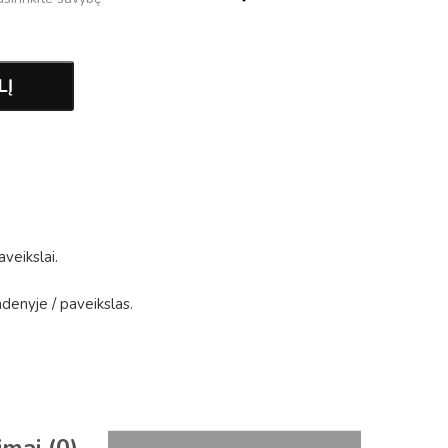
LĮ
aveikslai
.
ndenyje
/
paveikslas
.