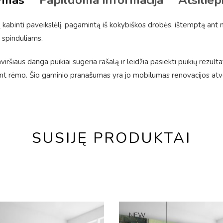
ymas
Papildoma informacija
Atsiliep
kabinti paveikslėlį, pagamintą iš kokybiškos drobės, ištemptą ant
 spinduliams.
ršiaus danga puikiai sugeria rašalą ir leidžia pasiekti puikių rezulta
 rėmo. Šio gaminio pranašumas yra jo mobilumas renovacijos atveju
SUSIJĘ PRODUKTAI
NEW