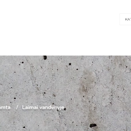
KA
amta
Laimai vandenyje