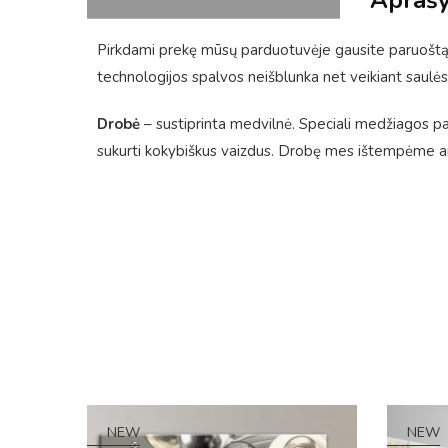
Apraš
Pirkdami prekę mūsų parduotuvėje gausite paruoštą 
technologijos spalvos neišblunka net veikiant saulės
Drobė
– sustiprinta medvilnė. Speciali medžiagos pavi
sukurti kokybiškus vaizdus. Drobę mes ištempėme ant
NEW
NEW