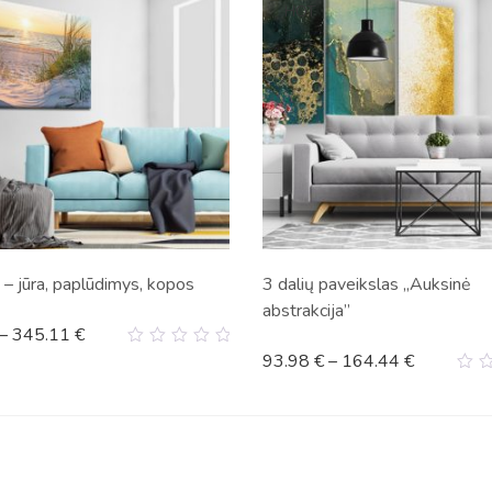
HOT
 – jūra, paplūdimys, kopos
3 dalių paveikslas „Auksinė
abstrakcija”
–
345.11
€
0
93.98
€
–
164.44
€
out
0
of
ou
5
of
5