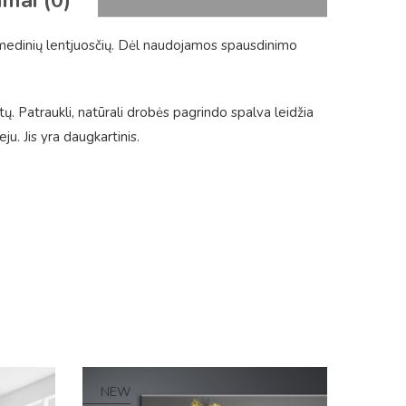
imai (0)
 medinių lentjuosčių. Dėl naudojamos spausdinimo
tų. Patraukli, natūrali drobės pagrindo spalva leidžia
. Jis yra daugkartinis.
NEW