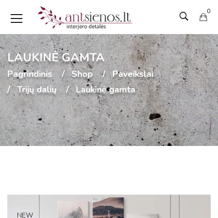
0
LAUKINĖ GAMTA
Pagrindinis
Shop
Paveikslai
Trijų dalių
Laukinė gamta
NEW