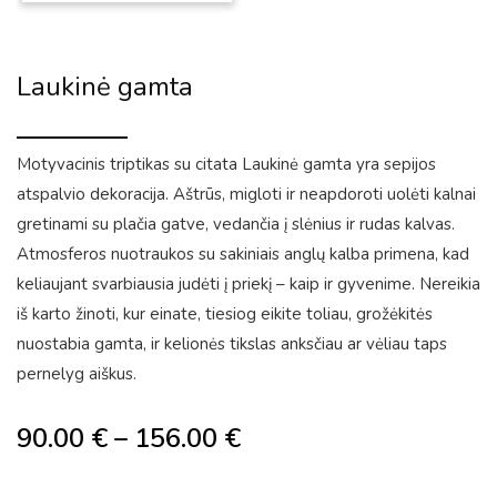
Laukinė gamta
Motyvacinis triptikas su citata Laukinė gamta yra sepijos
atspalvio dekoracija. Aštrūs, migloti ir neapdoroti uolėti kalnai
gretinami su plačia gatve, vedančia į slėnius ir rudas kalvas.
Atmosferos nuotraukos su sakiniais anglų kalba primena, kad
keliaujant svarbiausia judėti į priekį – kaip ir gyvenime. Nereikia
iš karto žinoti, kur einate, tiesiog eikite toliau, grožėkitės
nuostabia gamta, ir kelionės tikslas anksčiau ar vėliau taps
pernelyg aiškus.
90.00
€
–
156.00
€