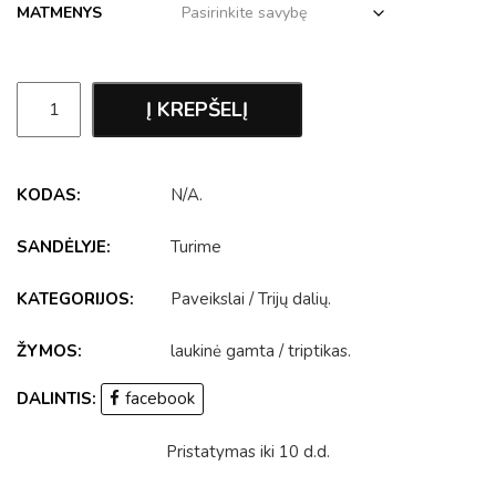
MATMENYS
Į KREPŠELĮ
KODAS:
N/A
.
SANDĖLYJE:
Turime
KATEGORIJOS:
Paveikslai
/
Trijų dalių
.
ŽYMOS:
laukinė gamta
/
triptikas
.
DALINTIS:
facebook
Pristatymas iki 10 d.d.