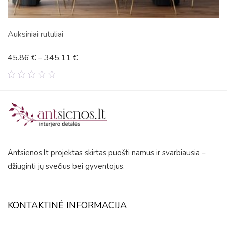
i rutuliai
Mėlyno
€
–
345.11
€
45.86
0
out
of
5
Antsienos.lt projektas skirtas puošti namus ir svarbiausia –
džiuginti jų svečius bei gyventojus.
KONTAKTINĖ INFORMACIJA