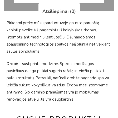
Atsiliepimai (0)
Pirkdami prekę mūsų parduotuvėje gausite paruoštą
kabinti paveikslėlį, pagamintą iš kokybiškos drobės,
ištemptą ant medinių lentjuosčių. Dėl naudojamos
spausdinimo technologijos spalvos neišblunka net veikiant
saulės spinduliams.
Drobė
– sustiprinta medvilnė. Speciali medžiagos
paviršiaus danga puikiai sugeria rašalą ir leidžia pasiekti
puikių rezultatų. Patraukli, natūrali drobės pagrindo spalva
leidžia sukurti kokybiškus vaizdus. Drobę mes ištempėme
ant rėmo. Šio gaminio pranašumas yra jo mobilumas
renovacijos atveju. Jis yra daugkartinis.