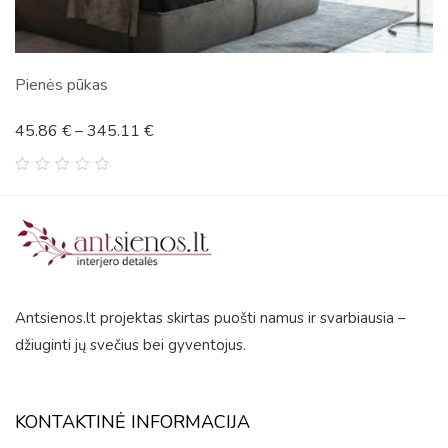
Pienės pūkas
45.86
€
–
345.11
€
0
out
of
5
Antsienos.lt projektas skirtas puošti namus ir svarbiausia –
džiuginti jų svečius bei gyventojus.
KONTAKTINĖ INFORMACIJA