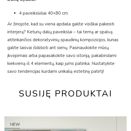
4 paveikslėliai 40×80 cm.
Ar žinojote, kad su viena apdaila galite visiškai pakeisti
interjerą? Keturių dalių paveikslai – tai temą ar spalvą
atitinkančios dekoratyvinių spaudinių kompozicijos, kurias
galite laisvai išdėlioti ant sienų. Pasinaudokite mūsų
įkvėpimais arba papasakokite savo istoriją, pakabindami
kiekvieną iš 4 elementų, kaip jums patinka. Nustatykite
savo tendencijas kurdami unikalią estetinę patirtį!
SUSIJĘ PRODUKTAI
NEW