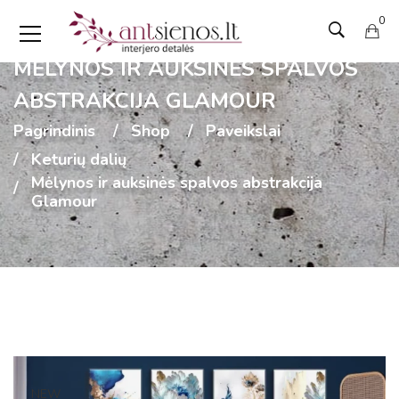
0
MĖLYNOS IR AUKSINĖS SPALVOS
ABSTRAKCIJA GLAMOUR
Pagrindinis
Shop
Paveikslai
Keturių dalių
Mėlynos ir auksinės spalvos abstrakcija
Glamour
NEW