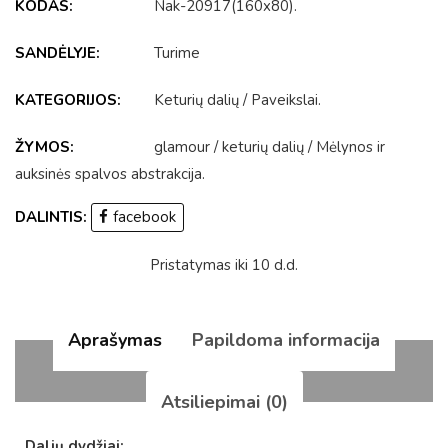
KODAS:
Nak-20917(160x80)
.
SANDĖLYJE:
Turime
KATEGORIJOS:
Keturių dalių
/
Paveikslai
.
ŽYMOS:
glamour
/
keturių dalių
/
Mėlynos ir
auksinės spalvos abstrakcija
.
DALINTIS:
facebook
Pristatymas iki 10 d.d.
Aprašymas
Papildoma informacija
Atsiliepimai (0)
Dalių dydžiai: