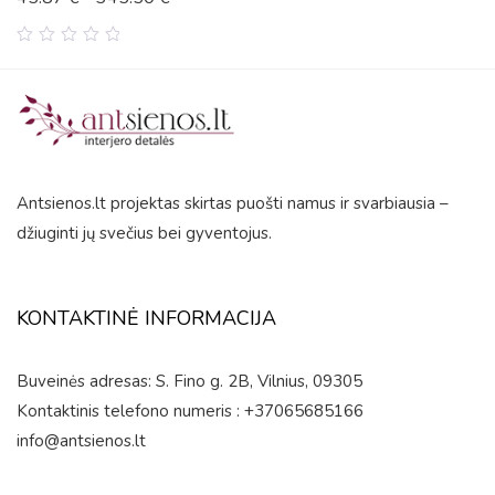
0
out
of
5
Antsienos.lt projektas skirtas puošti namus ir svarbiausia –
džiuginti jų svečius bei gyventojus.
KONTAKTINĖ INFORMACIJA
Buveinės adresas: S. Fino g. 2B, Vilnius, 09305
Kontaktinis telefono numeris : +37065685166
info@antsienos.lt