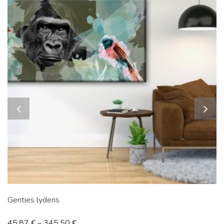
Genties lyderis
45.87
€
–
345.50
€