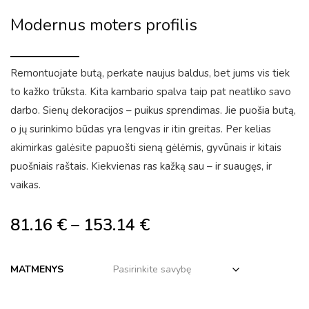
Modernus moters profilis
Remontuojate butą, perkate naujus baldus, bet jums vis tiek
to kažko trūksta. Kita kambario spalva taip pat neatliko savo
darbo. Sienų dekoracijos – puikus sprendimas. Jie puošia butą,
o jų surinkimo būdas yra lengvas ir itin greitas. Per kelias
akimirkas galėsite papuošti sieną gėlėmis, gyvūnais ir kitais
puošniais raštais. Kiekvienas ras kažką sau – ir suaugęs, ir
vaikas.
81.16
€
–
153.14
€
MATMENYS