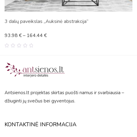
3 dalių paveikslas „Auksinė abstrakcija”
93.98
€
–
164.44
€
0
out
of
5
Antsienos.lt projektas skirtas puošti namus ir svarbiausia –
džiuginti jų svečius bei gyventojus.
KONTAKTINĖ INFORMACIJA