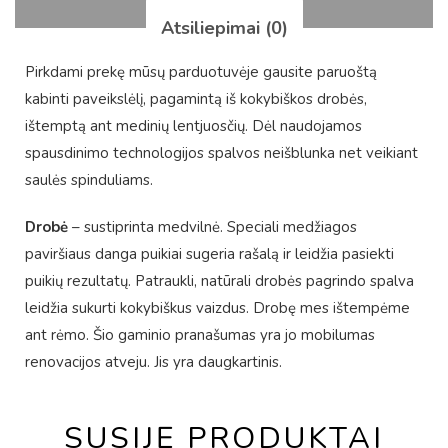
Atsiliepimai (0)
Pirkdami prekę mūsų parduotuvėje gausite paruoštą
kabinti paveikslėlį, pagamintą iš kokybiškos drobės,
ištemptą ant medinių lentjuosčių. Dėl naudojamos
spausdinimo technologijos spalvos neišblunka net veikiant
saulės spinduliams.
Drobė
– sustiprinta medvilnė. Speciali medžiagos
paviršiaus danga puikiai sugeria rašalą ir leidžia pasiekti
puikių rezultatų. Patraukli, natūrali drobės pagrindo spalva
leidžia sukurti kokybiškus vaizdus. Drobę mes ištempėme
ant rėmo. Šio gaminio pranašumas yra jo mobilumas
renovacijos atveju. Jis yra daugkartinis.
SUSIJĘ PRODUKTAI