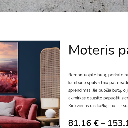
Moteris p
Remontuojate butą, perkate nauj
kambario spalva taip pat neatl
sprendimas. Jie puošia butą, o j
akimirkas galėsite papuošti sien
Kiekvienas ras kažką sau – ir sua
81.16
€
–
153.