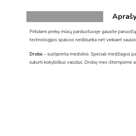
Apraš
Pirkdami prekę mūsų parduotuvėje gausite paruoštą 
technologijos spalvos neišblunka net veikiant saulės
Drobė
– sustiprinta medvilnė. Speciali medžiagos pavi
sukurti kokybiškus vaizdus. Drobę mes ištempėme ant