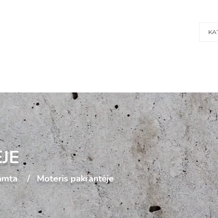
KA
JE
amta
Moteris pakrantėje