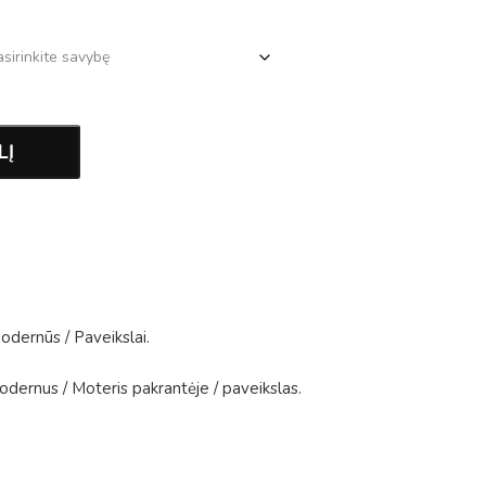
LĮ
odernūs
/
Paveikslai
.
odernus
/
Moteris pakrantėje
/
paveikslas
.