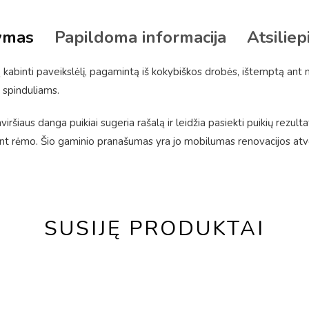
ymas
Papildoma informacija
Atsiliep
kabinti paveikslėlį, pagamintą iš kokybiškos drobės, ištemptą ant
 spinduliams.
ršiaus danga puikiai sugeria rašalą ir leidžia pasiekti puikių rezulta
 rėmo. Šio gaminio pranašumas yra jo mobilumas renovacijos atveju
SUSIJĘ PRODUKTAI