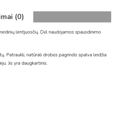
imai (0)
 medinių lentjuosčių. Dėl naudojamos spausdinimo
tų. Patraukli, natūrali drobės pagrindo spalva leidžia
. Jis yra daugkartinis.