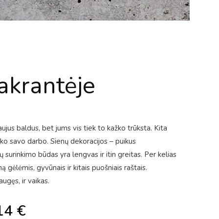
akrantėje
us baldus, bet jums vis tiek to kažko trūksta. Kita
iko savo darbo. Sienų dekoracijos – puikus
ų surinkimo būdas yra lengvas ir itin greitas. Per kelias
ą gėlėmis, gyvūnais ir kitais puošniais raštais.
ugęs, ir vaikas.
14
€