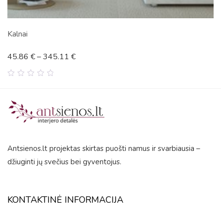
Abstraktus medis
45.86
€
–
345.11
€
0
out
of
5
Antsienos.lt projektas skirtas puošti namus ir svarbiausia –
džiuginti jų svečius bei gyventojus.
KONTAKTINĖ INFORMACIJA