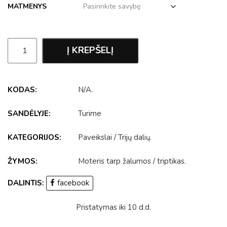
MATMENYS
Į KREPŠELĮ
KODAS:
N/A
.
SANDĖLYJE:
Turime
KATEGORIJOS:
Paveikslai
/
Trijų dalių
.
ŽYMOS:
Moteris tarp žalumos
/
triptikas
.
DALINTIS:
facebook
Pristatymas iki 10 d.d.