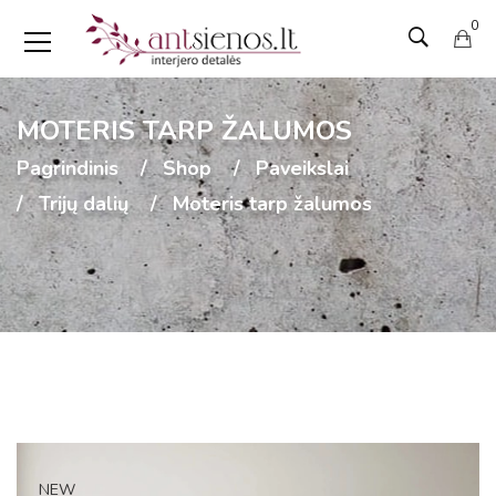
0
MOTERIS TARP ŽALUMOS
Pagrindinis
Shop
Paveikslai
Trijų dalių
Moteris tarp žalumos
NEW