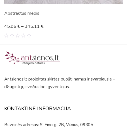
Abstraktus medis
45.86
€
–
345.11
€
0
out
of
5
Antsienos.lt projektas skirtas puošti namus ir svarbiausia –
džiuginti jų svečius bei gyventojus.
KONTAKTINĖ INFORMACIJA
Buveinės adresas: S. Fino g. 2B, Vilnius, 09305