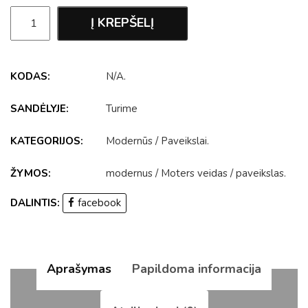
Į KREPŠELĮ
KODAS:
N/A
.
SANDĖLYJE:
Turime
KATEGORIJOS:
Modernūs
/
Paveikslai
.
ŽYMOS:
modernus
/
Moters veidas
/
paveikslas
.
DALINTIS:
facebook
Aprašymas
Papildoma informacija