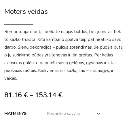
Moters veidas
Remontuojate butą, perkate naujus baldus, bet jums vis tiek
to kažko trūksta. Kita kambario spalva taip pat neatliko savo
darbo. Sienų dekoracijos – puikus sprendimas. Jie puošia butą,
o jų surinkimo būdas yra lengvas ir itin greitas. Per kelias
akimirkas galėsite papuošti sieną gėlėmis, gyvūnais ir kitais
puošniais raštais. Kiekvienas ras kažką sau – ir suaugęs, ir
vaikas.
81.16
€
–
153.14
€
MATMENYS