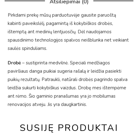
Atsiliepimai (0)
Pirkdami prekę mūsų parduotuvėje gausite paruoštą
kabinti paveikslėlį, pagamintą iš kokybiškos drobės,
ištemptą ant medinių lentjuosčių. Dėl naudojamos
spausdinimo technologijos spalvos neišblunka net veikiant
saulės spinduliams.
Drobė
– sustiprinta medvilnė. Speciali medžiagos
paviršiaus danga puikiai sugeria rašalą ir leidžia pasiekti
puikių rezultatų. Patraukli, natūrali drobės pagrindo spalva
leidžia sukurti kokybiškus vaizdus. Drobę mes ištempėme
ant rėmo. Šio gaminio pranašumas yra jo mobilumas
renovacijos atveju. Jis yra daugkartinis.
SUSIJĘ PRODUKTAI