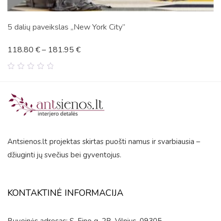
5 dalių paveikslas „New York City”
118.80
€
–
181.95
€
0
out
of
5
Antsienos.lt projektas skirtas puošti namus ir svarbiausia –
džiuginti jų svečius bei gyventojus.
KONTAKTINĖ INFORMACIJA