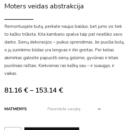
Moters veidas abstrakcija
Remontuojate butą, perkate naujus baldus, bet jums vis tiek
to kažko trūksta. Kita kambario spalva taip pat neatliko savo
darbo. Sienų dekoracijos – puikus sprendimas. Jie puošia butą,
o jų surinkimo būdas yra lengvas ir itin greitas. Per kelias
akimirkas galėsite papuošti sieną gėlėmis, gyvūnais ir kitais
puošniais raštais. Kiekvienas ras kažką sau – ir suaugęs, ir
vaikas.
81.16
€
–
153.14
€
MATMENYS