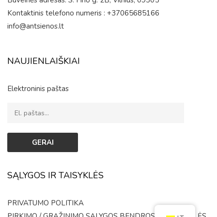
Buveinės adresas: S. Fino g. 2B, Vilnius, 09305
Kontaktinis telefono numeris : +37065685166
info@antsienos.lt
NAUJIENLAIŠKIAI
Elektroninis paštas
SĄLYGOS IR TAISYKLĖS
PRIVATUMO POLITIKA
PIRKIMO / GRĄŽINIMO SĄLYGOS
BENDROSIOS TAISYKLĖS