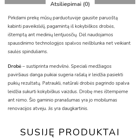
Atsiliepimai (0)
Pirkdami prekę mūsų parduotuvėje gausite paruoštą
kabinti paveikslėlį, pagamintą iš kokybiškos drobės,
ištemptą ant medinių lentjuosčių. Dėl naudojamos
spausdinimo technologijos spalvos neišblunka net veikiant
saulės spinduliams.
Drobė
– sustiprinta medvilnė. Speciali medžiagos
paviršiaus danga puikiai sugeria rašalą ir leidžia pasiekti
puikių rezultatų. Patraukli, natūrali drobės pagrindo spalva
leidžia sukurti kokybiškus vaizdus. Drobę mes ištempėme
ant rėmo. Šio gaminio pranašumas yra jo mobilumas
renovacijos atveju. Jis yra daugkartinis.
SUSIJĘ PRODUKTAI