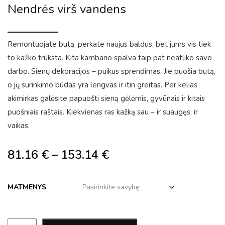
Nendrės virš vandens
Remontuojate butą, perkate naujus baldus, bet jums vis tiek
to kažko trūksta. Kita kambario spalva taip pat neatliko savo
darbo. Sienų dekoracijos – puikus sprendimas. Jie puošia butą,
o jų surinkimo būdas yra lengvas ir itin greitas. Per kelias
akimirkas galėsite papuošti sieną gėlėmis, gyvūnais ir kitais
puošniais raštais. Kiekvienas ras kažką sau – ir suaugęs, ir
vaikas.
81.16
€
–
153.14
€
MATMENYS