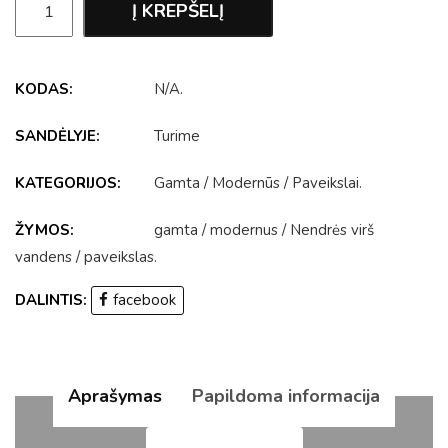
Į KREPŠELĮ
KODAS:
N/A
.
SANDĖLYJE:
Turime
KATEGORIJOS:
Gamta
/
Modernūs
/
Paveikslai
.
ŽYMOS:
gamta
/
modernus
/
Nendrės virš
vandens
/
paveikslas
.
DALINTIS:
facebook
Aprašymas
Papildoma informacija