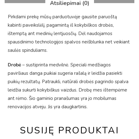
Atsiliepimai (0)
Pirkdami prekę mūsų parduotuvėje gausite paruoštą
kabinti paveikslėlį, pagamintą iš kokybiškos drobės,
ištemptą ant medinių lentjuosčių. Dėl naudojamos
spausdinimo technologijos spalvos neišblunka net veikiant
saulės spinduliams.
Drobė
– sustiprinta medvilnė. Speciali medžiagos
paviršiaus danga puikiai sugeria rašalą ir leidžia pasiekti
puikių rezultatų. Patraukli, natūrali drobės pagrindo spalva
leidžia sukurti kokybiškus vaizdus. Drobę mes ištempėme
ant rėmo. Šio gaminio pranašumas yra jo mobilumas
renovacijos atveju. Jis yra daugkartinis.
SUSIJĘ PRODUKTAI