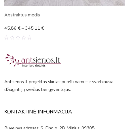
Abstraktus medis
45.86
€
–
345.11
€
0
out
of
5
Antsienos.lt projektas skirtas puošti namus ir svarbiausia –
džiuginti jų svečius bei gyventojus.
KONTAKTINĖ INFORMACIJA
Buveinės adresas: S. Fino g. 2B, Vilnius, 09305