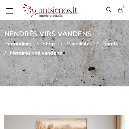
0
NENDRĖS VIRŠ VANDENS
Pagrindinis
Shop
Paveikslai
Gamta
Nendrės virš vandens