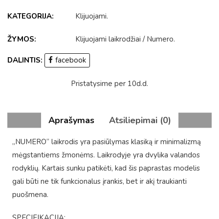
KATEGORIJA:
Klijuojami
.
ŽYMOS:
Klijuojami laikrodžiai
/
Numero
.
DALINTIS:
facebook
Pristatysime per 10d.d.
Aprašymas
Atsiliepimai (0)
„NUMERO“ laikrodis yra pasiūlymas klasiką ir minimalizmą
mėgstantiems žmonėms. Laikrodyje yra dvylika valandos
rodyklių. Kartais sunku patikėti, kad šis paprastas modelis
gali būti ne tik funkcionalus įrankis, bet ir akį traukianti
puošmena.
SPECIFIKACIJA: