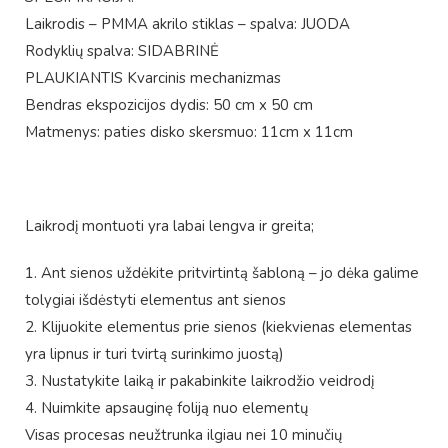
Laikrodis – PMMA akrilo stiklas – spalva: JUODA
Rodyklių spalva: SIDABRINĖ
PLAUKIANTIS Kvarcinis mechanizmas
Bendras ekspozicijos dydis: 50 cm x 50 cm
Matmenys: paties disko skersmuo: 11cm x 11cm
Laikrodį montuoti yra labai lengva ir greita;
1. Ant sienos uždėkite pritvirtintą šabloną – jo dėka galime
tolygiai išdėstyti elementus ant sienos
2. Klijuokite elementus prie sienos (kiekvienas elementas
yra lipnus ir turi tvirtą surinkimo juostą)
3. Nustatykite laiką ir pakabinkite laikrodžio veidrodį
4. Nuimkite apsauginę foliją nuo elementų
Visas procesas neužtrunka ilgiau nei 10 minučių