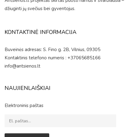
Antsienos.lt projektas skirtas puošti namus ir svarbiausia –
džiuginti jų svečius bei gyventojus.
KONTAKTINĖ INFORMACIJA
Buveinės adresas: S. Fino g. 2B, Vilnius, 09305
Kontaktinis telefono numeris : +37065685166
info@antsienos.lt
NAUJIENLAIŠKIAI
Elektroninis paštas