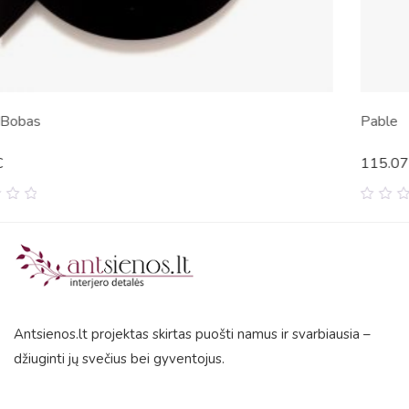
Pable
115.07
€
0
out
of
5
Antsienos.lt projektas skirtas puošti namus ir svarbiausia –
džiuginti jų svečius bei gyventojus.