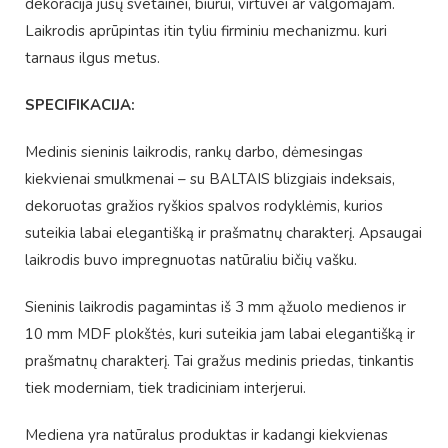
dekoracija jūsų svetainei, biurui, virtuvei ar valgomajam.
Laikrodis aprūpintas itin tyliu firminiu mechanizmu. kuri
tarnaus ilgus metus.
SPECIFIKACIJA:
Medinis sieninis laikrodis, rankų darbo, dėmesingas
kiekvienai smulkmenai – su BALTAIS blizgiais indeksais,
dekoruotas gražios ryškios spalvos rodyklėmis, kurios
suteikia labai elegantišką ir prašmatnų charakterį. Apsaugai
laikrodis buvo impregnuotas natūraliu bičių vašku.
Sieninis laikrodis pagamintas iš 3 mm ąžuolo medienos ir
10 mm MDF plokštės, kuri suteikia jam labai elegantišką ir
prašmatnų charakterį. Tai gražus medinis priedas, tinkantis
tiek moderniam, tiek tradiciniam interjerui.
Mediena yra natūralus produktas ir kadangi kiekvienas