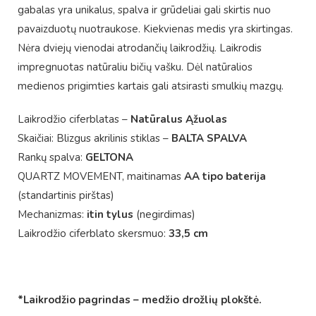
gabalas yra unikalus, spalva ir grūdeliai gali skirtis nuo
pavaizduotų nuotraukose. Kiekvienas medis yra skirtingas.
Nėra dviejų vienodai atrodančių laikrodžių. Laikrodis
impregnuotas natūraliu bičių vašku. Dėl natūralios
medienos prigimties kartais gali atsirasti smulkių mazgų.
Laikrodžio ciferblatas –
Natūralus Ąžuolas
Skaičiai: Blizgus akrilinis stiklas –
BALTA SPALVA
Rankų spalva:
GELTONA
QUARTZ MOVEMENT, maitinamas
AA tipo baterija
(standartinis pirštas)
Mechanizmas:
itin tylus
(negirdimas)
Laikrodžio ciferblato skersmuo:
33,5 cm
*Laikrodžio pagrindas – medžio drožlių plokštė.