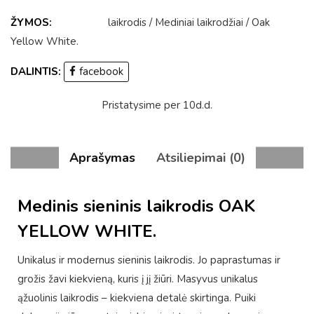
ŽYMOS:
laikrodis
/
Mediniai laikrodžiai
/
Oak
Yellow White
.
DALINTIS:
facebook
Pristatysime per 10d.d.
Aprašymas
Atsiliepimai (0)
Medinis sieninis laikrodis OAK
YELLOW WHITE.
Unikalus ir modernus sieninis laikrodis. Jo paprastumas ir
grožis žavi kiekvieną, kuris į jį žiūri. Masyvus unikalus
ąžuolinis laikrodis – kiekviena detalė skirtinga. Puiki