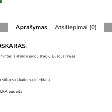
Aprašymas
Atsiliepimai (0)
is OSKARAS
.
intas iš akrilo ir juodų skaičių. Blizgus finišas.
 stiklo su įskaitomu ciferblatu.
ILKA apdaila