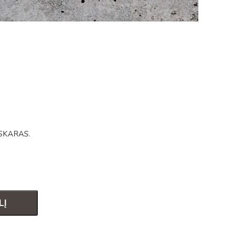
s OSKARAS.
LĮ