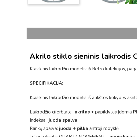
Akrilo stiklo sieninis laikrod
Klasikinis laikrodžio modelis iš Retro kolekcijos, pagam
SPECIFIKACIJA:
Klasikinis laikrodžio modelis iš aukštos kokybės akrilo
Laikrodžio ciferblatai:
akrilas
+ papildytas įdomia
P
Indeksai:
juoda spalva
Rankų spalva:
juoda + pilka
antroji rodyklė
Tyliai tekantis QUARTZ MOVEMENT –
negirdimas