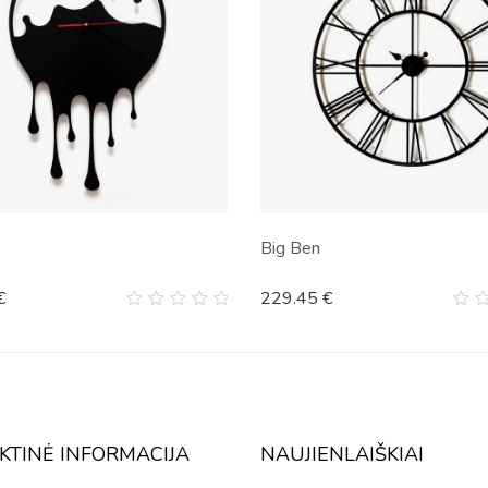
Big Ben
€
229.45
€
0
0
out
ou
of
of
5
5
KTINĖ INFORMACIJA
NAUJIENLAIŠKIAI