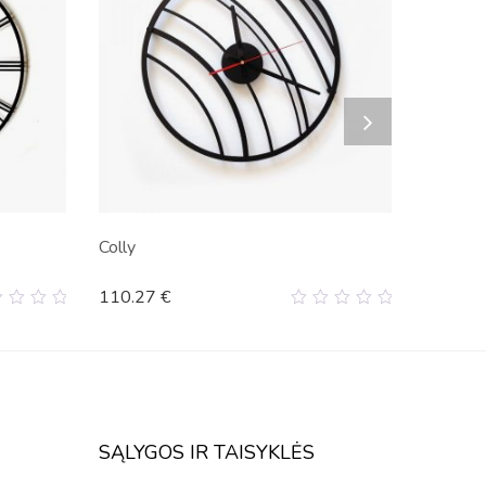
Colly
110.27
€
0
t
out
of
5
SĄLYGOS IR TAISYKLĖS