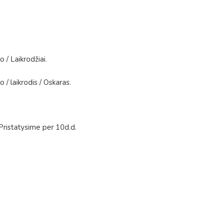
lo
/
Laikrodžiai
.
lo
/
laikrodis
/
Oskaras
.
Pristatysime per 10d.d.