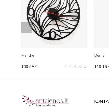
Manche
Dėmė
109.59
€
119.18
0
out
of
5
KONTA