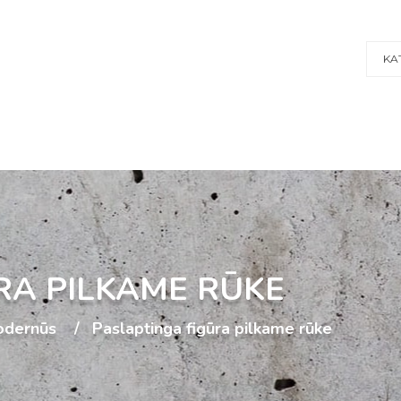
KA
RA PILKAME RŪKE
dernūs
Paslaptinga figūra pilkame rūke