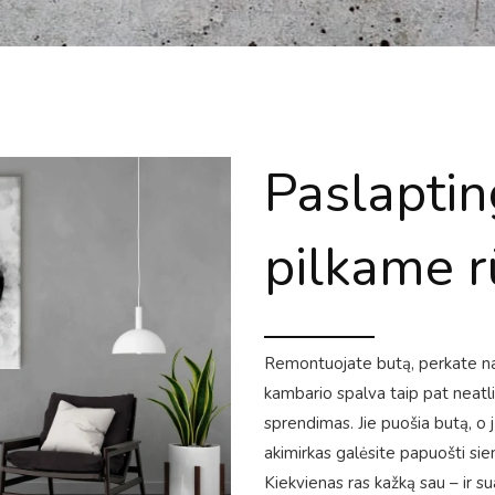
Paslaptin
pilkame r
Remontuojate butą, perkate nauj
kambario spalva taip pat neatl
sprendimas. Jie puošia butą, o j
akimirkas galėsite papuošti sien
Kiekvienas ras kažką sau – ir sua