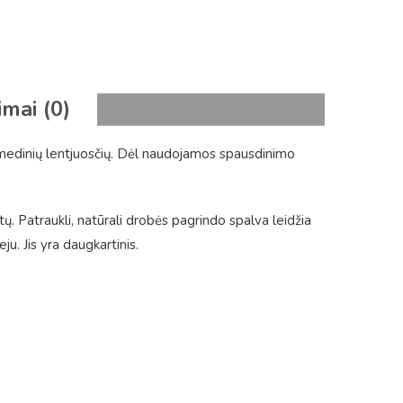
imai (0)
 medinių lentjuosčių. Dėl naudojamos spausdinimo
tų. Patraukli, natūrali drobės pagrindo spalva leidžia
. Jis yra daugkartinis.