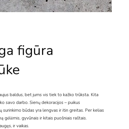
ga figūra
ūke
us baldus, bet jums vis tiek to kažko trūksta. Kita
iko savo darbo. Sienų dekoracijos – puikus
ų surinkimo būdas yra lengvas ir itin greitas. Per kelias
ą gėlėmis, gyvūnais ir kitais puošniais raštais.
ugęs, ir vaikas.