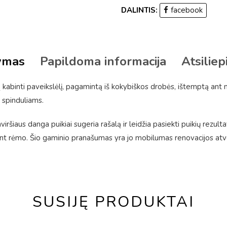
DALINTIS:
facebook
ymas
Papildoma informacija
Atsiliep
kabinti paveikslėlį, pagamintą iš kokybiškos drobės, ištemptą ant
 spinduliams.
ršiaus danga puikiai sugeria rašalą ir leidžia pasiekti puikių rezulta
 rėmo. Šio gaminio pranašumas yra jo mobilumas renovacijos atveju
SUSIJĘ PRODUKTAI