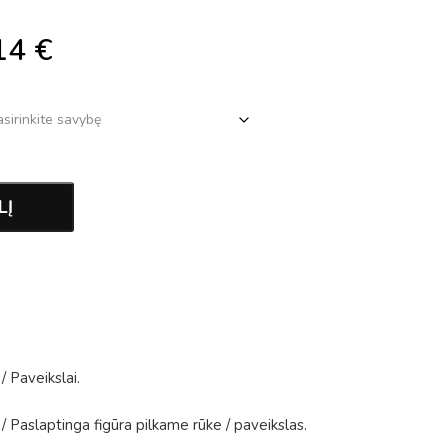
14
€
LĮ
/
Paveikslai
.
/
Paslaptinga figūra pilkame rūke
/
paveikslas
.