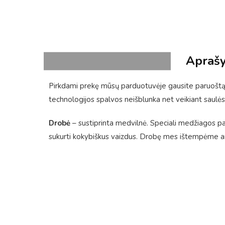
Apraš
Pirkdami prekę mūsų parduotuvėje gausite paruoštą 
technologijos spalvos neišblunka net veikiant saulės
Drobė
– sustiprinta medvilnė. Speciali medžiagos pavi
sukurti kokybiškus vaizdus. Drobę mes ištempėme ant