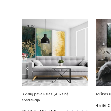
NEW
NEW
HOT
3 dalių paveikslas „Auksinė
Miškas r
abstrakcija”
45.86
€