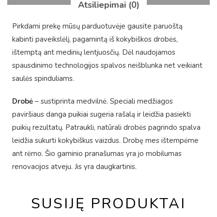
Atsiliepimai (0)
Pirkdami prekę mūsų parduotuvėje gausite paruoštą
kabinti paveikslėlį, pagamintą iš kokybiškos drobės,
ištemptą ant medinių lentjuosčių. Dėl naudojamos
spausdinimo technologijos spalvos neišblunka net veikiant
saulės spinduliams.
Drobė
– sustiprinta medvilnė. Speciali medžiagos
paviršiaus danga puikiai sugeria rašalą ir leidžia pasiekti
puikių rezultatų. Patraukli, natūrali drobės pagrindo spalva
leidžia sukurti kokybiškus vaizdus. Drobę mes ištempėme
ant rėmo. Šio gaminio pranašumas yra jo mobilumas
renovacijos atveju. Jis yra daugkartinis.
SUSIJĘ PRODUKTAI