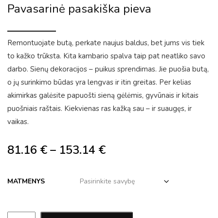
Pavasarinė pasakiška pieva
Remontuojate butą, perkate naujus baldus, bet jums vis tiek
to kažko trūksta. Kita kambario spalva taip pat neatliko savo
darbo. Sienų dekoracijos – puikus sprendimas. Jie puošia butą,
o jų surinkimo būdas yra lengvas ir itin greitas. Per kelias
akimirkas galėsite papuošti sieną gėlėmis, gyvūnais ir kitais
puošniais raštais. Kiekvienas ras kažką sau – ir suaugęs, ir
vaikas.
81.16
€
–
153.14
€
MATMENYS