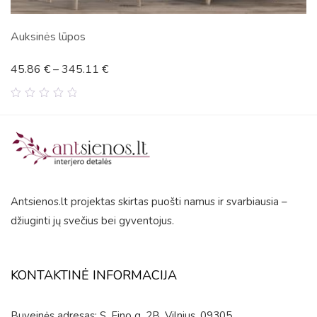
s lūpos
5 dalių
€
–
345.11
€
118.8
0
out
of
5
Antsienos.lt projektas skirtas puošti namus ir svarbiausia –
džiuginti jų svečius bei gyventojus.
KONTAKTINĖ INFORMACIJA
Buveinės adresas: S. Fino g. 2B, Vilnius, 09305