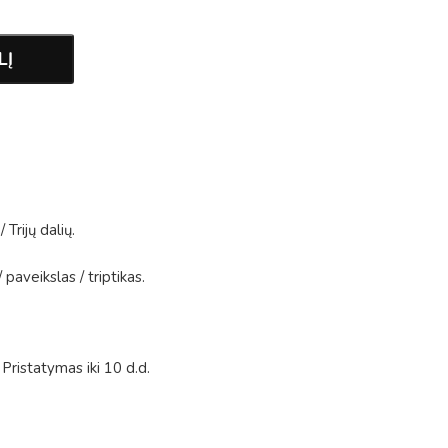
LĮ
/
Trijų dalių
.
/
paveikslas
/
triptikas
.
Pristatymas iki 10 d.d.