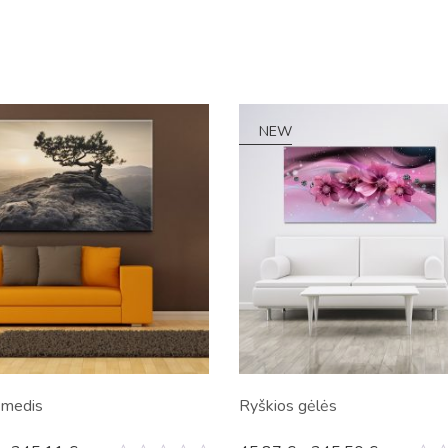
NEW
 medis
Ryškios gėlės