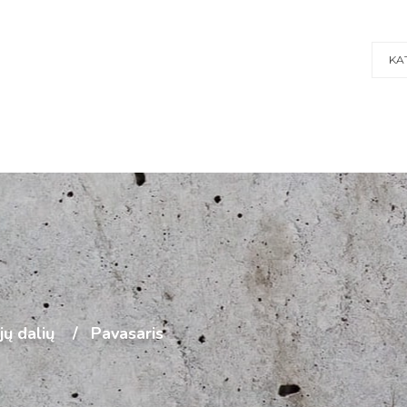
KA
ijų dalių
Pavasaris