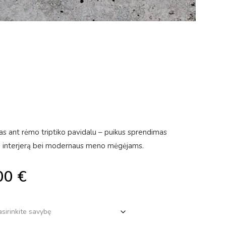
ptas ant rėmo triptiko pavidalu – puikus sprendimas
to interjerą bei modernaus meno mėgėjams.
00
€