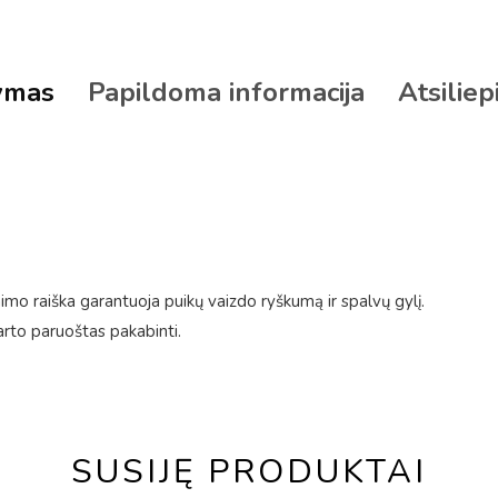
ymas
Papildoma informacija
Atsiliep
mo raiška garantuoja puikų vaizdo ryškumą ir spalvų gylį.
arto paruoštas pakabinti.
SUSIJĘ PRODUKTAI