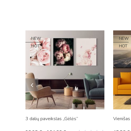
NEW
NEW
HOT
HOT
3 dalių paveikslas „Gėlės”
Vienišas