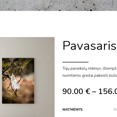
Pavasaris
Trijų paveikslų rinkinys, ištem
norintiems greitai pakeisti bu
90.00
€
–
156.
MATMENYS