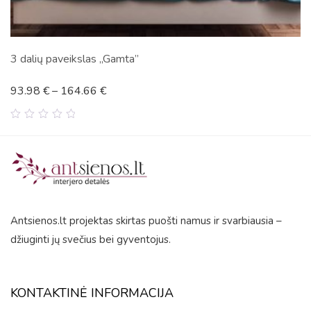
3 dalių paveikslas „Auksiniai lapai”
93.98
€
–
164.66
€
0
out
of
5
Antsienos.lt projektas skirtas puošti namus ir svarbiausia –
džiuginti jų svečius bei gyventojus.
KONTAKTINĖ INFORMACIJA