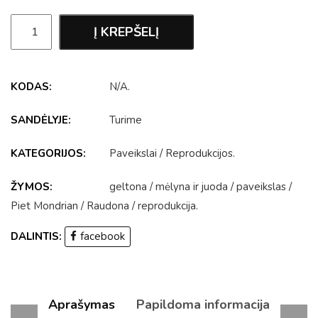
Į KREPŠELĮ
KODAS:
N/A
.
SANDĖLYJE:
Turime
KATEGORIJOS:
Paveikslai
/
Reprodukcijos
.
ŽYMOS:
geltona
/
mėlyna ir juoda
/
paveikslas
/
Piet Mondrian
/
Raudona
/
reprodukcija
.
DALINTIS:
facebook
Aprašymas
Papildoma informacija