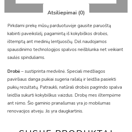
Atsiliepimai (0)
Pirkdami prekę mūsų parduotuvėje gausite paruoštą
kabinti paveikslėlį, pagamintą iš kokybiškos drobės,
ištemptą ant medinių lentjuosčių. Dėl naudojamos
spausdinimo technologijos spalvos neišblunka net veikiant
saulės spinduliams.
Drobė
– sustiprinta medvilnė. Speciali medžiagos
paviršiaus danga puikiai sugeria rašalą ir leidžia pasiekti
puikių rezultatų. Patraukli, natūrali drobės pagrindo spalva
leidžia sukurti kokybiškus vaizdus. Drobę mes ištempėme
ant rėmo. Šio gaminio pranašumas yra jo mobilumas
renovacijos atveju. Jis yra daugkartinis.