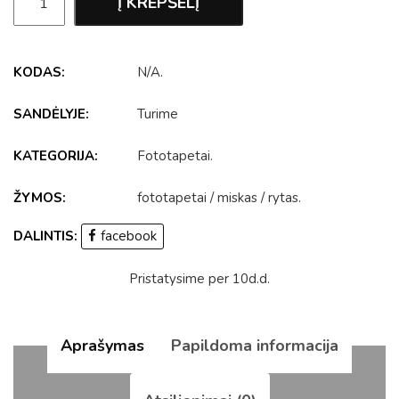
Į KREPŠELĮ
KODAS:
N/A
.
SANDĖLYJE:
Turime
KATEGORIJA:
Fototapetai
.
ŽYMOS:
fototapetai
/
miskas
/
rytas
.
DALINTIS:
facebook
Pristatysime per 10d.d.
Aprašymas
Papildoma informacija