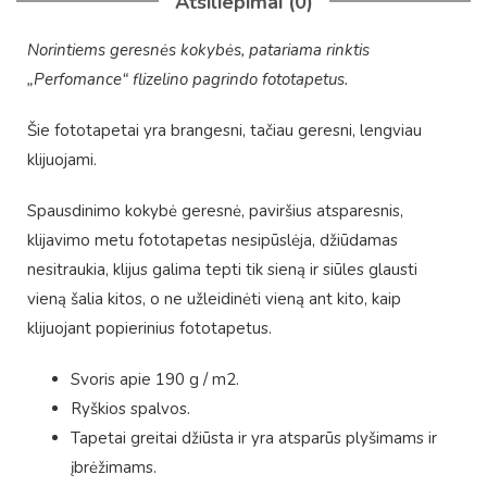
Atsiliepimai (0)
Norintiems geresnės kokybės, patariama rinktis
„Perfomance“ flizelino pagrindo fototapetus.
Šie fototapetai yra brangesni, tačiau geresni, lengviau
klijuojami.
Spausdinimo kokybė geresnė, paviršius atsparesnis,
klijavimo metu fototapetas nesipūslėja, džiūdamas
nesitraukia, klijus galima tepti tik sieną ir siūles glausti
vieną šalia kitos, o ne užleidinėti vieną ant kito, kaip
klijuojant popierinius fototapetus.
Svoris apie 190 g / m2.
Ryškios spalvos.
Tapetai greitai džiūsta ir yra atsparūs plyšimams ir
įbrėžimams.