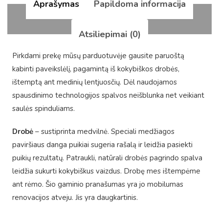
Aprašymas
Papildoma informacija
Atsiliepimai (0)
Pirkdami prekę mūsų parduotuvėje gausite paruoštą
kabinti paveikslėlį, pagamintą iš kokybiškos drobės,
ištemptą ant medinių lentjuosčių. Dėl naudojamos
spausdinimo technologijos spalvos neišblunka net veikiant
saulės spinduliams.
Drobė
– sustiprinta medvilnė. Speciali medžiagos
paviršiaus danga puikiai sugeria rašalą ir leidžia pasiekti
puikių rezultatų. Patraukli, natūrali drobės pagrindo spalva
leidžia sukurti kokybiškus vaizdus. Drobę mes ištempėme
ant rėmo. Šio gaminio pranašumas yra jo mobilumas
renovacijos atveju. Jis yra daugkartinis.