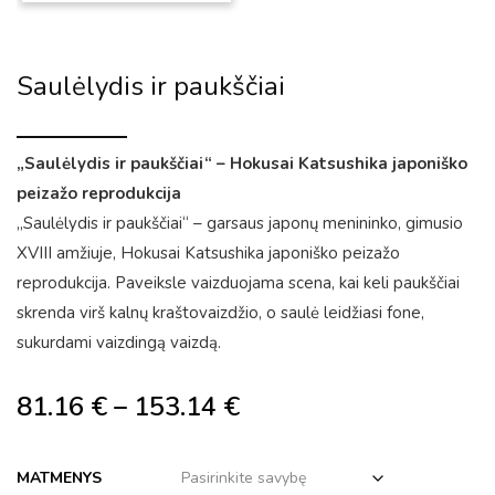
Saulėlydis ir paukščiai
„Saulėlydis ir paukščiai“ – Hokusai Katsushika japoniško
peizažo reprodukcija
„Saulėlydis ir paukščiai“ – garsaus japonų menininko, gimusio
XVIII amžiuje, Hokusai Katsushika japoniško peizažo
reprodukcija. Paveiksle vaizduojama scena, kai keli paukščiai
skrenda virš kalnų kraštovaizdžio, o saulė leidžiasi fone,
sukurdami vaizdingą vaizdą.
81.16
€
–
153.14
€
MATMENYS