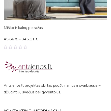
3 dalių paveikslas „Auksin
93.98
€
–
164.44
€
0
out
of
5
Antsienos.lt projektas skirtas puošti namus ir svarbiausia –
džiuginti jų svečius bei gyventojus.