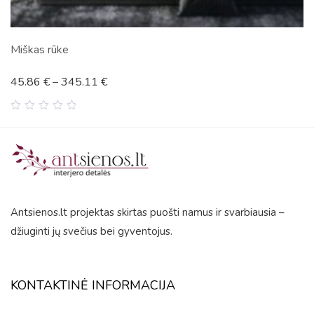
Genties lyderis
45.87
€
–
345.50
€
0
out
of
5
Antsienos.lt projektas skirtas puošti namus ir svarbiausia –
džiuginti jų svečius bei gyventojus.
KONTAKTINĖ INFORMACIJA