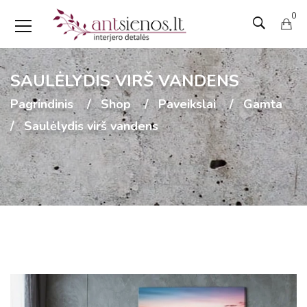
0
SAULĖLYDIS VIRŠ VANDENS
Pagrindinis
Shop
Paveikslai
Gamta
Saulėlydis virš vandens