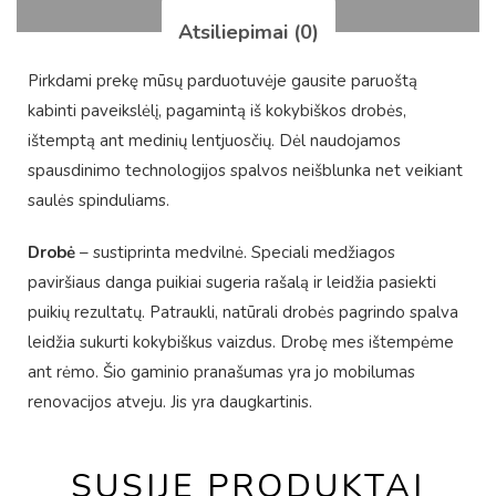
Atsiliepimai (0)
Pirkdami prekę mūsų parduotuvėje gausite paruoštą
kabinti paveikslėlį, pagamintą iš kokybiškos drobės,
ištemptą ant medinių lentjuosčių. Dėl naudojamos
spausdinimo technologijos spalvos neišblunka net veikiant
saulės spinduliams.
Drobė
– sustiprinta medvilnė. Speciali medžiagos
paviršiaus danga puikiai sugeria rašalą ir leidžia pasiekti
puikių rezultatų. Patraukli, natūrali drobės pagrindo spalva
leidžia sukurti kokybiškus vaizdus. Drobę mes ištempėme
ant rėmo. Šio gaminio pranašumas yra jo mobilumas
renovacijos atveju. Jis yra daugkartinis.
SUSIJĘ PRODUKTAI