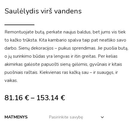
Saulėlydis virš vandens
Remontuojate butą, perkate naujus baldus, bet jums vis tiek
to kažko trūksta. Kita kambario spalva taip pat neatliko savo
darbo. Sienų dekoracijos – puikus sprendimas. Jie puošia butą,
o jų surinkimo būdas yra lengvas ir itin greitas. Per kelias
akimirkas galėsite papuošti sieną gėlėmis, gyvūnais ir kitais
puošniais raštais. Kiekvienas ras kažką sau – ir suaugęs, ir
vaikas.
81.16
€
–
153.14
€
MATMENYS