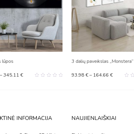
 lūpos
3 dalių paveikslas „Monstera”
–
345.11
€
93.98
€
–
164.66
€
0
0
out
ou
of
of
5
5
KTINĖ INFORMACIJA
NAUJIENLAIŠKIAI