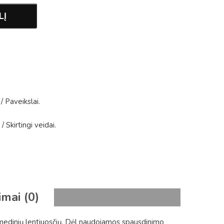
LĮ
/
Paveikslai
.
/
Skirtingi veidai
.
imai (0)
 medinių lentjuosčių. Dėl naudojamos spausdinimo