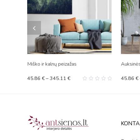
Miško ir kalnų peizažas
Auksinės
45.86
€
–
345.11
€
45.86
€
0
out
of
5
KONTA