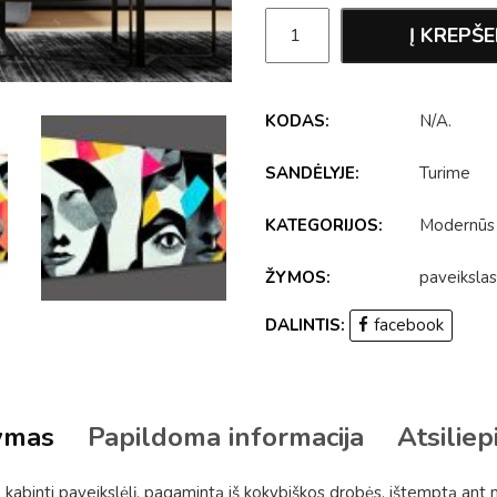
Į KREPŠE
KODAS:
N/A
.
SANDĖLYJE:
Turime
KATEGORIJOS:
Modernūs
ŽYMOS:
paveikslas
DALINTIS:
facebook
ymas
Papildoma informacija
Atsiliep
kabinti paveikslėlį, pagamintą iš kokybiškos drobės, ištemptą ant