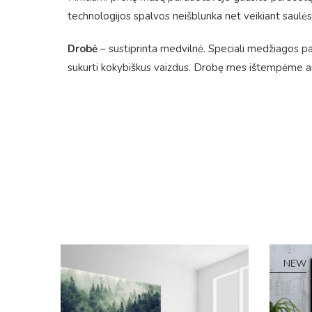
technologijos spalvos neišblunka net veikiant saulės
Drobė
– sustiprinta medvilnė. Speciali medžiagos pavi
sukurti kokybiškus vaizdus. Drobę mes ištempėme ant
NEW