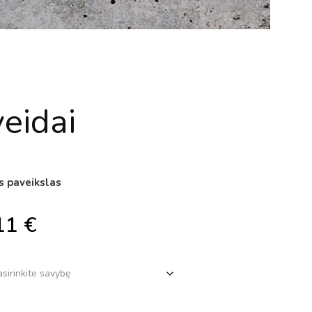
veidai
s paveikslas
11
€