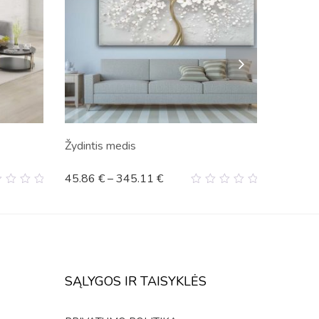
Žydintis medis
45.86
€
–
345.11
€
0
t
out
of
5
SĄLYGOS IR TAISYKLĖS