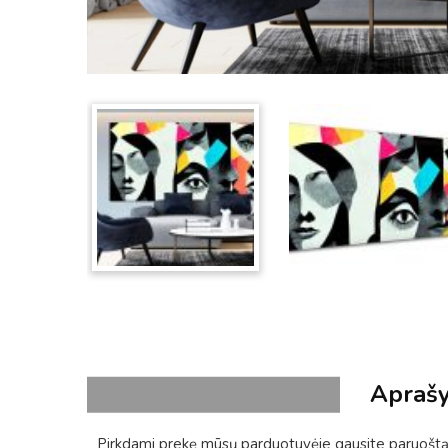
Apraš
Pirkdami prekę mūsų parduotuvėje gausite paruoštą 