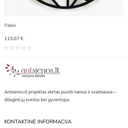
Evra Light
164.38
€
0
out
of
5
Antsienos.lt projektas skirtas puošti namus ir svarbiausia –
džiuginti jų svečius bei gyventojus.
KONTAKTINĖ INFORMACIJA