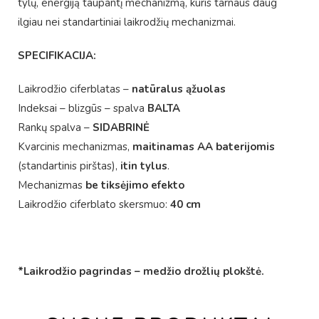
tylų, energiją taupantį mechanizmą, kuris tarnaus daug
ilgiau nei standartiniai laikrodžių mechanizmai.
SPECIFIKACIJA:
Laikrodžio ciferblatas –
natūralus ąžuolas
Indeksai – blizgūs – spalva
BALTA
Rankų spalva –
SIDABRINĖ
Kvarcinis mechanizmas,
maitinamas AA baterijomis
(standartinis pirštas),
itin tylus
.
Mechanizmas
be tiksėjimo efekto
Laikrodžio ciferblato skersmuo:
40 cm
*Laikrodžio pagrindas – medžio drožlių plokštė.