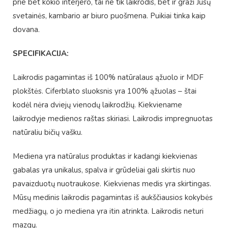
prie bet kokio interjero, tai ne tik laikrodis, bet ir graži Jūsų
svetainės, kambario ar biuro puošmena. Puikiai tinka kaip
dovana.
SPECIFIKACIJA:
Laikrodis pagamintas iš 100% natūralaus ąžuolo ir MDF
plokštės. Ciferblato sluoksnis yra 100% ąžuolas – štai
kodėl nėra dviejų vienodų laikrodžių. Kiekviename
laikrodyje medienos raštas skiriasi. Laikrodis impregnuotas
natūraliu bičių vašku.
Mediena yra natūralus produktas ir kadangi kiekvienas
gabalas yra unikalus, spalva ir grūdeliai gali skirtis nuo
pavaizduotų nuotraukose. Kiekvienas medis yra skirtingas.
Mūsų medinis laikrodis pagamintas iš aukščiausios kokybės
medžiagų, o jo mediena yra itin atrinkta. Laikrodis neturi
mazgų.