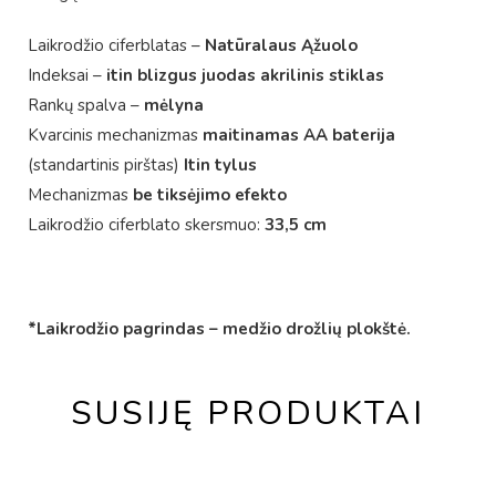
Laikrodžio ciferblatas –
N
atūralaus Ąžuolo
Indeksai –
itin blizgus juodas akrilinis stiklas
Rankų spalva –
mėlyna
Kvarcinis mechanizmas
maitinamas AA baterija
(standartinis pirštas)
Itin tylus
Mechanizmas
be tiksėjimo efekto
Laikrodžio ciferblato skersmuo:
33,5 cm
*Laikrodžio pagrindas – medžio drožlių plokštė.
SUSIJĘ PRODUKTAI