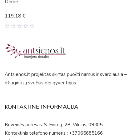
Dėmė
119.18
€
0
out
of
5
Antsienos.lt projektas skirtas puošti namus ir svarbiausia –
džiuginti jų svečius bei gyventojus.
KONTAKTINĖ INFORMACIJA
Buveinės adresas: S. Fino g. 2B, Vilnius, 09305
Kontaktinis telefono numeris : +37065685166