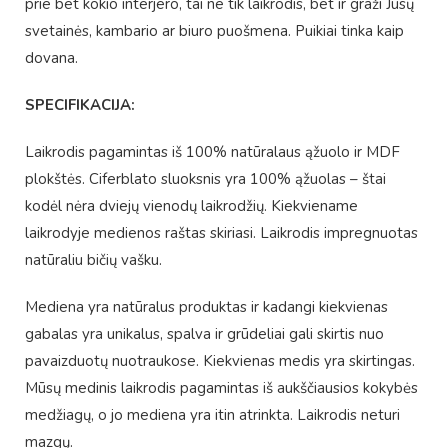
prie bet kokio interjero, tai ne tik laikrodis, bet ir graži Jūsų
svetainės, kambario ar biuro puošmena. Puikiai tinka kaip
dovana.
SPECIFIKACIJA:
Laikrodis pagamintas iš 100% natūralaus ąžuolo ir MDF
plokštės. Ciferblato sluoksnis yra 100% ąžuolas – štai
kodėl nėra dviejų vienodų laikrodžių. Kiekviename
laikrodyje medienos raštas skiriasi. Laikrodis impregnuotas
natūraliu bičių vašku.
Mediena yra natūralus produktas ir kadangi kiekvienas
gabalas yra unikalus, spalva ir grūdeliai gali skirtis nuo
pavaizduotų nuotraukose. Kiekvienas medis yra skirtingas.
Mūsų medinis laikrodis pagamintas iš aukščiausios kokybės
medžiagų, o jo mediena yra itin atrinkta. Laikrodis neturi
mazgų.