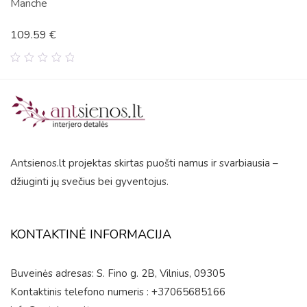
e
Buzz
9
€
114.3
0
out
of
5
Antsienos.lt projektas skirtas puošti namus ir svarbiausia –
džiuginti jų svečius bei gyventojus.
KONTAKTINĖ INFORMACIJA
Buveinės adresas: S. Fino g. 2B, Vilnius, 09305
Kontaktinis telefono numeris : +37065685166