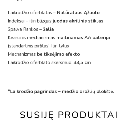
Laikrodžio ciferblatas –
Natūralaus Ąžuolo
Indeksai – itin blizgus
juodas akrilinis stiklas
Spalva Rankos –
žalia
Kvarcinis mechanizmas
maitinamas AA baterija
(standartinis pirštas) Itin tylus
Mechanizmas
be tiksėjimo efekto
Laikrodžio ciferblato skersmuo:
33,5 cm
*Laikrodžio pagrindas – medžio drožlių plokštė.
SUSIJĘ PRODUKTAI