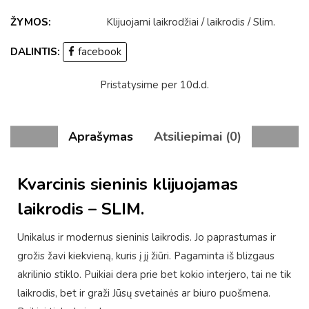
ŽYMOS:
Klijuojami laikrodžiai
/
laikrodis
/
Slim
.
DALINTIS:
facebook
Pristatysime per 10d.d.
Aprašymas
Atsiliepimai (0)
Kvarcinis sieninis klijuojamas
laikrodis – SLIM.
Unikalus ir modernus sieninis laikrodis. Jo paprastumas ir
grožis žavi kiekvieną, kuris į jį žiūri. Pagaminta iš blizgaus
akrilinio stiklo. Puikiai dera prie bet kokio interjero, tai ne tik
laikrodis, bet ir graži Jūsų svetainės ar biuro puošmena.