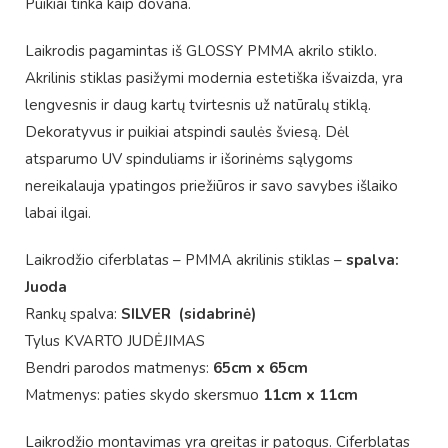
Puikiai tinka kaip dovana.
Laikrodis pagamintas iš GLOSSY PMMA akrilo stiklo.
Akrilinis stiklas pasižymi modernia estetiška išvaizda, yra
lengvesnis ir daug kartų tvirtesnis už natūralų stiklą.
Dekoratyvus ir puikiai atspindi saulės šviesą. Dėl
atsparumo UV spinduliams ir išorinėms sąlygoms
nereikalauja ypatingos priežiūros ir savo savybes išlaiko
labai ilgai.
Laikrodžio ciferblatas – PMMA akrilinis stiklas –
spalva:
Juoda
Rankų spalva:
SILVER (sidabrinė)
Tylus KVARTO JUDĖJIMAS
Bendri parodos matmenys:
65cm x 65cm
Matmenys: paties skydo skersmuo
11cm x 11cm
Laikrodžio montavimas yra greitas ir patogus. Ciferblatas