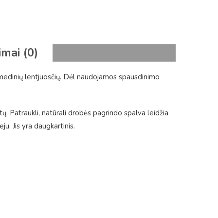
imai (0)
 medinių lentjuosčių. Dėl naudojamos spausdinimo
tų. Patraukli, natūrali drobės pagrindo spalva leidžia
. Jis yra daugkartinis.