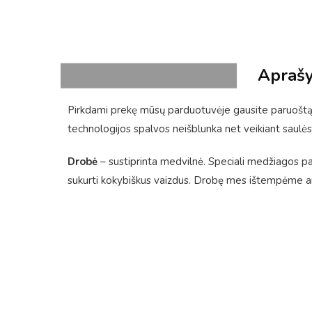
Apraš
Pirkdami prekę mūsų parduotuvėje gausite paruoštą 
technologijos spalvos neišblunka net veikiant saulės
Drobė
– sustiprinta medvilnė. Speciali medžiagos pavi
sukurti kokybiškus vaizdus. Drobę mes ištempėme ant