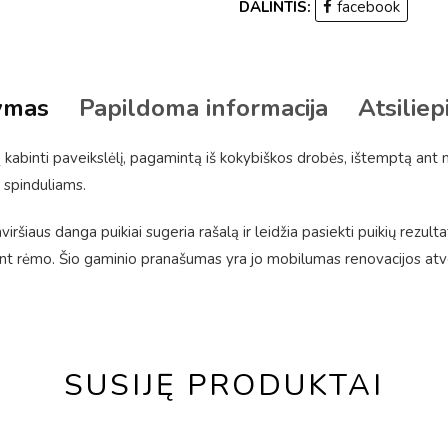
DALINTIS:
facebook
ymas
Papildoma informacija
Atsiliep
kabinti paveikslėlį, pagamintą iš kokybiškos drobės, ištemptą ant
 spinduliams.
ršiaus danga puikiai sugeria rašalą ir leidžia pasiekti puikių rezulta
 rėmo. Šio gaminio pranašumas yra jo mobilumas renovacijos atveju
SUSIJĘ PRODUKTAI