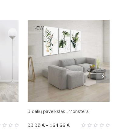
NEW
3 dalių paveikslas „Monstera”
93.98
€
–
164.66
€
0
t
out