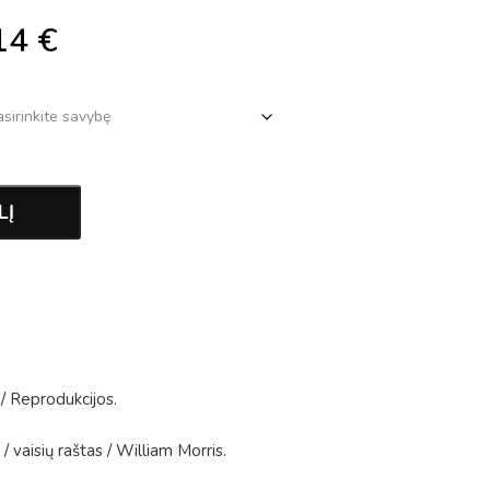
14
€
LĮ
/
Reprodukcijos
.
/
vaisių raštas
/
William Morris
.