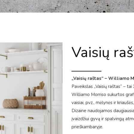
Vaisių ra
„Vaisių raštas“ – Williamo M
Paveikslas „Vaisių raštas“ – tai
Williamo Morriso sukurtos grafi
vaisiai, pvz., mėlynės ir kriaušė
Dizaine naudojamos daugiausia ža
įvaizdžiui gyvą ir spalvingą atm
prieškambaryje.