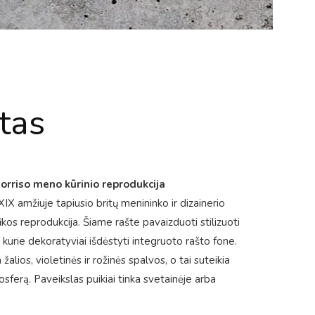
štas
orriso meno kūrinio reprodukcija
 XIX amžiuje tapiusio britų menininko ir dizainerio
kos reprodukcija. Šiame rašte pavaizduoti stilizuoti
s, kurie dekoratyviai išdėstyti integruoto rašto fone.
lios, violetinės ir rožinės spalvos, o tai suteikia
osferą. Paveikslas puikiai tinka svetainėje arba