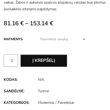
vaikas. Žalios ir auksinės spalvos atspalvių vaizdas bus įdomus
šiuolaikinio interjero papildymas.
81.16
€
–
153.14
€
MATMENYS
Į KREPŠELĮ
KODAS:
N/A
.
SANDĖLYJE:
Turime
KATEGORIJOS:
Modernūs
/
Paveikslai
.