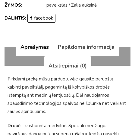
ŽYMOS:
paveikslas
/
Žalia auksinė
.
DALINTIS:
facebook
Aprašymas
Papildoma informacija
Atsiliepimai (0)
Pirkdami prekę mūsų parduotuvėje gausite paruoštą
kabinti paveikslėlį, pagamintą iš kokybiškos drobės,
ištemptą ant medinių lentjuosčių. Dėl naudojamos
spausdinimo technologijos spalvos neišblunka net veikiant
saulės spinduliams.
Drobė
– sustiprinta medvilnė. Speciali medžiagos
paviršiaus danga puikiai sugeria rašalą ir leidžia pasiekti