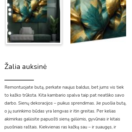
Žalia auksinė
Remontuojate butą, perkate naujus baldus, bet jums vis tiek
to kažko trūksta. Kita kambario spalva taip pat neatliko savo
darbo. Sienų dekoracijos – puikus sprendimas. Jie puošia butą,
o jų surinkimo būdas yra lengvas ir itin greitas. Per kelias
akimirkas galėsite papuošti sieną gėlėmis, gyvūnais ir kitais
puošniais raštais. Kiekvienas ras kažką sau – ir suaugęs, ir