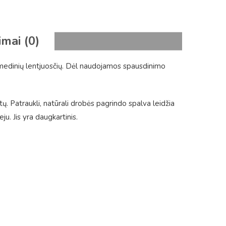
imai (0)
 medinių lentjuosčių. Dėl naudojamos spausdinimo
tų. Patraukli, natūrali drobės pagrindo spalva leidžia
. Jis yra daugkartinis.