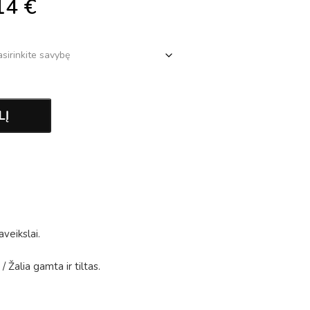
14
€
LĮ
aveikslai
.
/
Žalia gamta ir tiltas
.