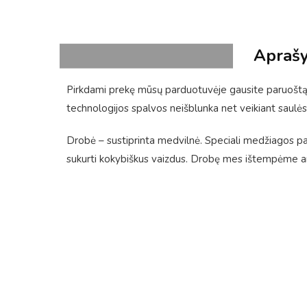
Apraš
Pirkdami prekę mūsų parduotuvėje gausite paruoštą 
technologijos spalvos neišblunka net veikiant saulės
Drobė – sustiprinta medvilnė. Speciali medžiagos pavir
sukurti kokybiškus vaizdus. Drobę mes ištempėme ant