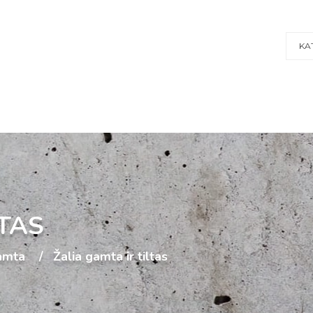
KA
LTAS
amta
Žalia gamta ir tiltas