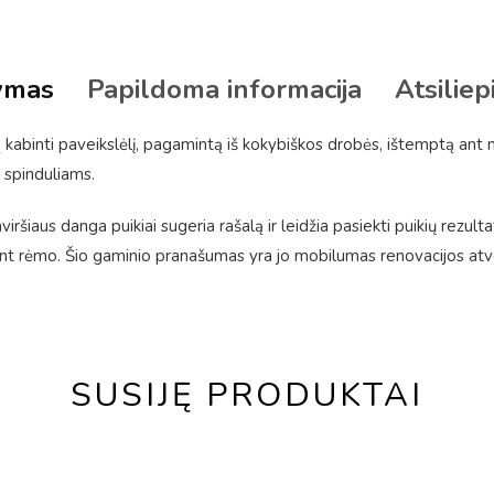
ymas
Papildoma informacija
Atsiliep
kabinti paveikslėlį, pagamintą iš kokybiškos drobės, ištemptą ant
 spinduliams.
šiaus danga puikiai sugeria rašalą ir leidžia pasiekti puikių rezulta
 rėmo. Šio gaminio pranašumas yra jo mobilumas renovacijos atveju
SUSIJĘ PRODUKTAI