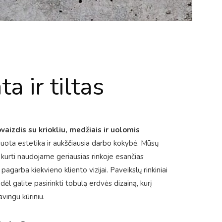
a ir tiltas
ovaizdis su kriokliu, medžiais ir uolomis
inuota estetika ir aukščiausia darbo kokybė. Mūsų
 kurti naudojame geriausias rinkoje esančias
pagarba kiekvieno kliento vizijai. Paveikslų rinkiniai
dėl galite pasirinkti tobulą erdvės dizainą, kurį
avingu kūriniu.