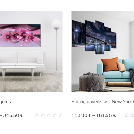
gėlės
5 dalių paveikslas „New York 
–
345.50
€
118.80
€
–
181.95
€
0
0
out
ou
of
of