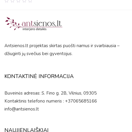
0
out
of
5
Antsienos.lt projektas skirtas puošti namus ir svarbiausia –
džiuginti jų svečius bei gyventojus.
KONTAKTINĖ INFORMACIJA
Buveinės adresas: S. Fino g. 2B, Vilnius, 09305
Kontaktinis telefono numeris : +37065685166
info@antsienos.lt
NAUJIENLAIŠKIAI