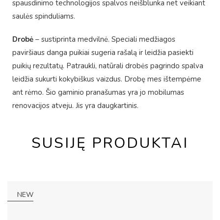
spausdinimo technologijos spalvos neišblunka net veikiant
saulės spinduliams.
Drobė
– sustiprinta medvilnė. Speciali medžiagos
paviršiaus danga puikiai sugeria rašalą ir leidžia pasiekti
puikių rezultatų. Patraukli, natūrali drobės pagrindo spalva
leidžia sukurti kokybiškus vaizdus. Drobę mes ištempėme
ant rėmo. Šio gaminio pranašumas yra jo mobilumas
renovacijos atveju. Jis yra daugkartinis.
SUSIJĘ PRODUKTAI
NEW