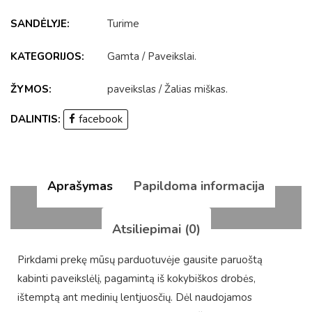
SANDĖLYJE:
Turime
KATEGORIJOS:
Gamta
/
Paveikslai
.
ŽYMOS:
paveikslas
/
Žalias miškas
.
DALINTIS:
facebook
Aprašymas
Papildoma informacija
Atsiliepimai (0)
Pirkdami prekę mūsų parduotuvėje gausite paruoštą
kabinti paveikslėlį, pagamintą iš kokybiškos drobės,
ištemptą ant medinių lentjuosčių. Dėl naudojamos