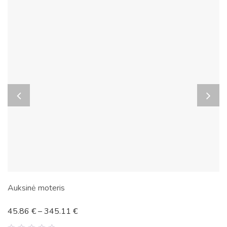
Auksinė moteris
45.86
€
–
345.11
€