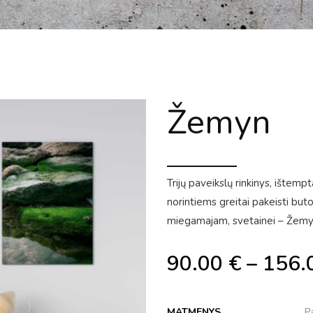
Žemyn
Trijų paveikslų rinkinys, ištem
norintiems greitai pakeisti bu
miegamajam, svetainei – Žemy
90.00
€
–
156.
MATMENYS