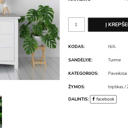
Į KREPŠE
KODAS:
N/A
.
SANDĖLYJE:
Turime
KATEGORIJOS:
Paveikslai
ŽYMOS:
triptikas
/
DALINTIS:
facebook