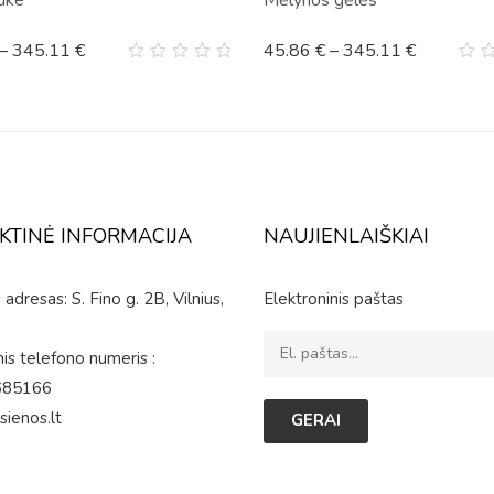
ūke
Mėlynos gėlės
–
345.11
€
45.86
€
–
345.11
€
0
0
out
ou
of
of
5
5
KTINĖ INFORMACIJA
NAUJIENLAIŠKIAI
adresas: S. Fino g. 2B, Vilnius,
Elektroninis paštas
is telefono numeris :
685166
sienos.lt