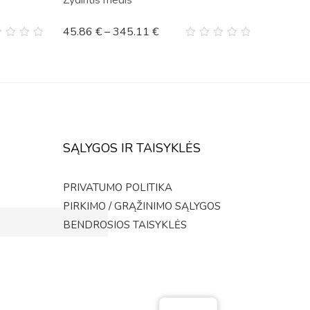
Žydintis medis
45.86
€
–
345.11
€
0
t
out
of
5
SĄLYGOS IR TAISYKLĖS
PRIVATUMO POLITIKA
PIRKIMO / GRĄŽINIMO SĄLYGOS
BENDROSIOS TAISYKLĖS