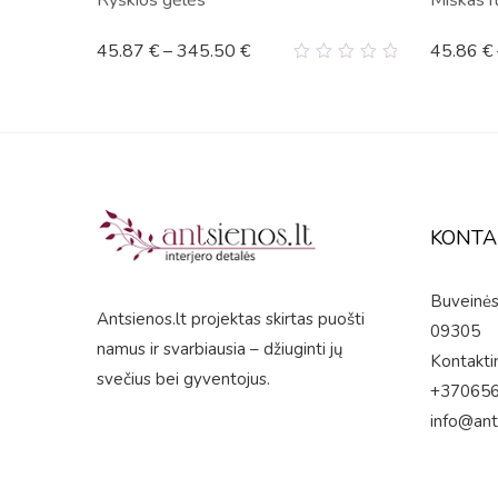
Ryškios gėlės
Miškas r
45.87
€
–
345.50
€
45.86
€
0
out
of
5
KONTA
Buveinės 
Antsienos.lt projektas skirtas puošti
09305
namus ir svarbiausia – džiuginti jų
Kontaktin
svečius bei gyventojus.
+37065
info@ant