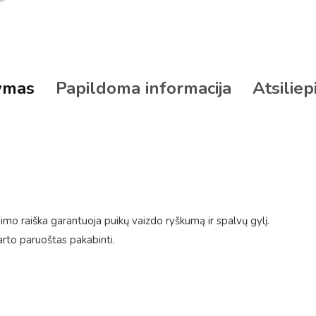
ymas
Papildoma informacija
Atsiliep
mo raiška garantuoja puikų vaizdo ryškumą ir spalvų gylį.
arto paruoštas pakabinti.