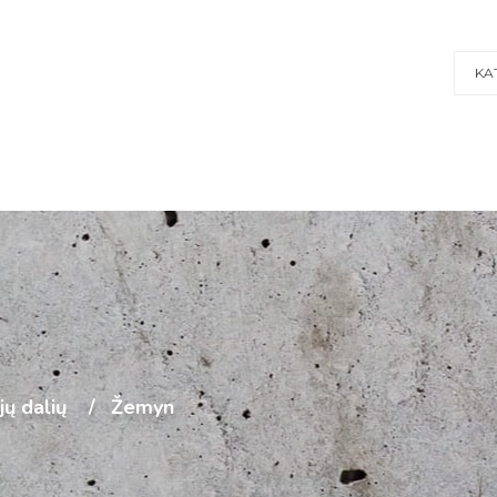
KA
ijų dalių
Žemyn