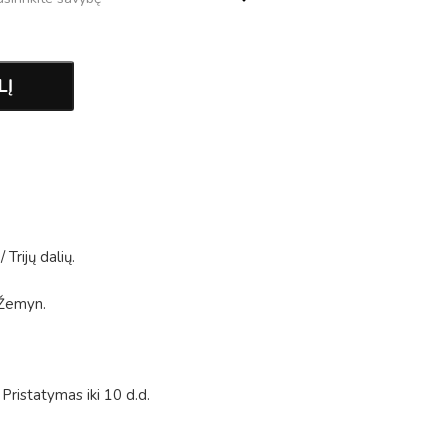
LĮ
/
Trijų dalių
.
Žemyn
.
Pristatymas iki 10 d.d.