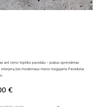
ptas ant rėmo triptiko pavidalu – puikus sprendimas
to interjerą bei modernaus meno mėgėjams.Paveikslai
n.
00
€