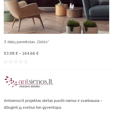
as „Gėlės”
Naktinis tiltas
66
€
72.93
€
–
142.
0
out
of
5
Antsienos.lt projektas skirtas puošti namus ir svarbiausia –
džiuginti jų svečius bei gyventojus.