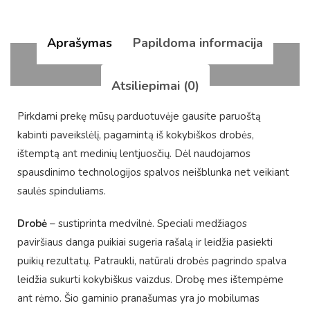
Aprašymas
Papildoma informacija
Atsiliepimai (0)
Pirkdami prekę mūsų parduotuvėje gausite paruoštą
kabinti paveikslėlį, pagamintą iš kokybiškos drobės,
ištemptą ant medinių lentjuosčių. Dėl naudojamos
spausdinimo technologijos spalvos neišblunka net veikiant
saulės spinduliams.
Drobė
– sustiprinta medvilnė. Speciali medžiagos
paviršiaus danga puikiai sugeria rašalą ir leidžia pasiekti
puikių rezultatų. Patraukli, natūrali drobės pagrindo spalva
leidžia sukurti kokybiškus vaizdus. Drobę mes ištempėme
ant rėmo. Šio gaminio pranašumas yra jo mobilumas