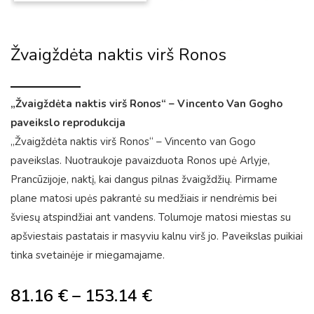
Žvaigždėta naktis virš Ronos
„Žvaigždėta naktis virš Ronos“ – Vincento Van Gogho
paveikslo reprodukcija
„Žvaigždėta naktis virš Ronos“ – Vincento van Gogo
paveikslas. Nuotraukoje pavaizduota Ronos upė Arlyje,
Prancūzijoje, naktį, kai dangus pilnas žvaigždžių. Pirmame
plane matosi upės pakrantė su medžiais ir nendrėmis bei
šviesų atspindžiai ant vandens. Tolumoje matosi miestas su
apšviestais pastatais ir masyviu kalnu virš jo. Paveikslas puikiai
tinka svetainėje ir miegamajame.
81.16
€
–
153.14
€