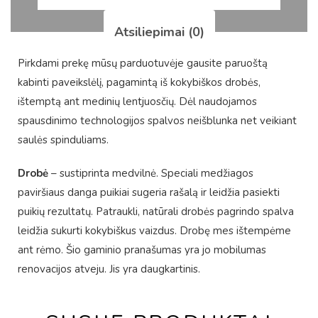
Atsiliepimai (0)
Pirkdami prekę mūsų parduotuvėje gausite paruoštą
kabinti paveikslėlį, pagamintą iš kokybiškos drobės,
ištemptą ant medinių lentjuosčių. Dėl naudojamos
spausdinimo technologijos spalvos neišblunka net veikiant
saulės spinduliams.
Drobė
– sustiprinta medvilnė. Speciali medžiagos
paviršiaus danga puikiai sugeria rašalą ir leidžia pasiekti
puikių rezultatų. Patraukli, natūrali drobės pagrindo spalva
leidžia sukurti kokybiškus vaizdus. Drobę mes ištempėme
ant rėmo. Šio gaminio pranašumas yra jo mobilumas
renovacijos atveju. Jis yra daugkartinis.