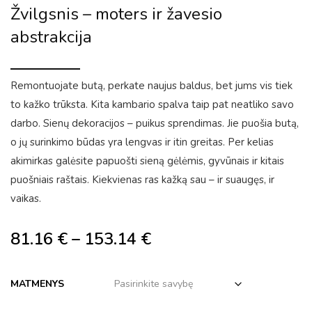
Žvilgsnis – moters ir žavesio
abstrakcija
Remontuojate butą, perkate naujus baldus, bet jums vis tiek
to kažko trūksta. Kita kambario spalva taip pat neatliko savo
darbo. Sienų dekoracijos – puikus sprendimas. Jie puošia butą,
o jų surinkimo būdas yra lengvas ir itin greitas. Per kelias
akimirkas galėsite papuošti sieną gėlėmis, gyvūnais ir kitais
puošniais raštais. Kiekvienas ras kažką sau – ir suaugęs, ir
vaikas.
81.16
€
–
153.14
€
MATMENYS