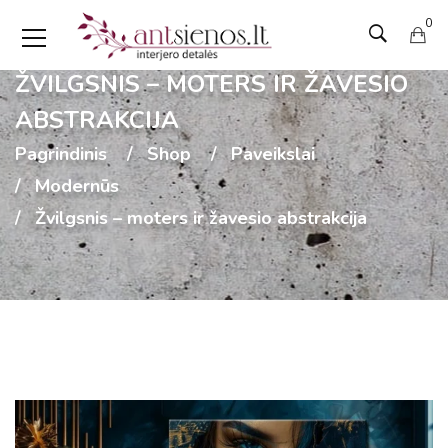
0
ŽVILGSNIS – MOTERS IR ŽAVESIO
ABSTRAKCIJA
Pagrindinis
Shop
Paveikslai
Modernūs
Žvilgsnis – moters ir žavesio abstrakcija