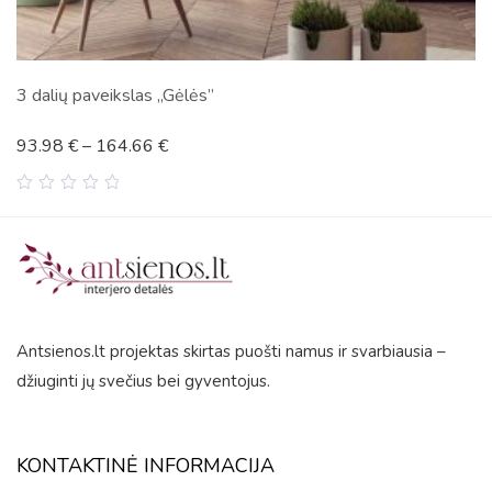
Ryškios gėlės
45.87
€
–
345.50
€
0
out
of
5
Antsienos.lt projektas skirtas puošti namus ir svarbiausia –
džiuginti jų svečius bei gyventojus.
KONTAKTINĖ INFORMACIJA