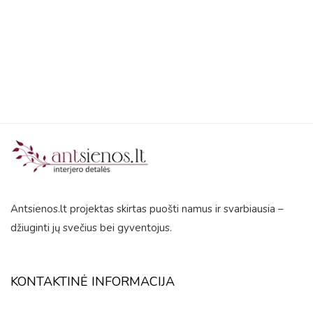
5
Antsienos.lt projektas skirtas puošti namus ir svarbiausia –
džiuginti jų svečius bei gyventojus.
KONTAKTINĖ INFORMACIJA