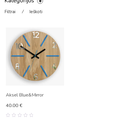
Kategorijos
Filtrai
⁄
Ieškoti
Aksel Blue&Mirror
40.00
€
0
out
of