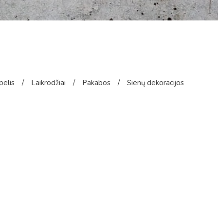
pelis
/
Laikrodžiai
/
Pakabos
/
Sienų dekoracijos