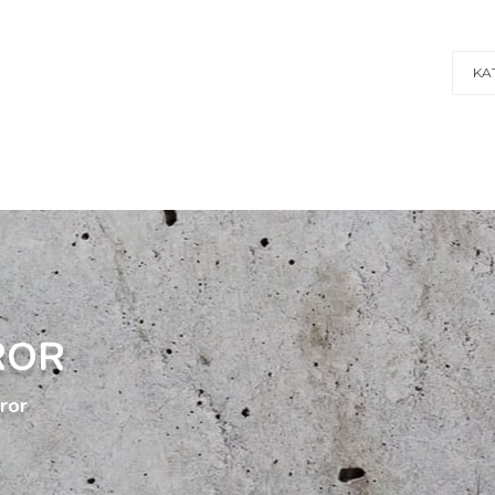
KA
ROR
ror