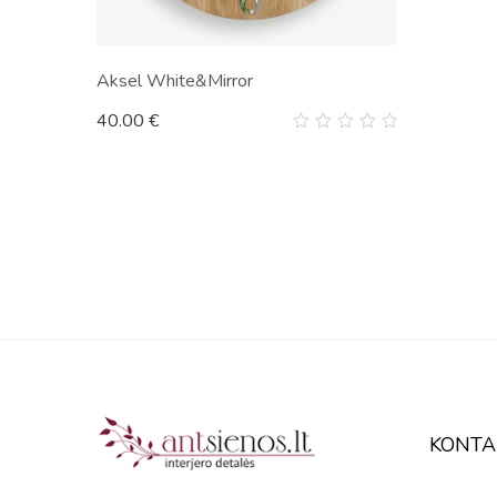
Aksel White&Mirror
40.00
€
0
out
of
5
KONTA