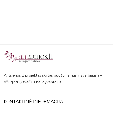
5
Antsienos.lt projektas skirtas puošti namus ir svarbiausia –
džiuginti jų svečius bei gyventojus.
KONTAKTINĖ INFORMACIJA