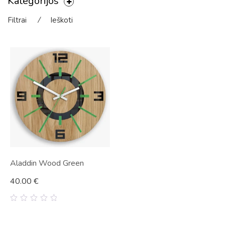
Kategorijos
Filtrai
⁄
Ieškoti
Aladdin Wood Green
40.00
€
0
out
of