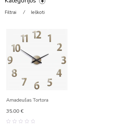
Kategorijos
Filtrai
⁄
Ieškoti
Amadeušas Tortora
35.00
€
0
out
of