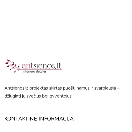
5
Antsienos.lt projektas skirtas puošti namus ir svarbiausia –
džiuginti jų svečius bei gyventojus.
KONTAKTINĖ INFORMACIJA