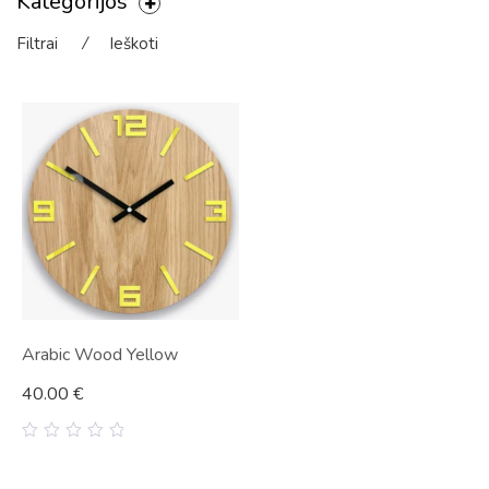
Kategorijos
Filtrai
⁄
Ieškoti
Arabic Wood Yellow
40.00
€
0
out
of