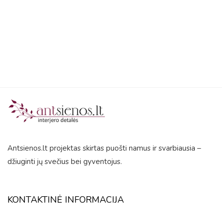
5
Antsienos.lt projektas skirtas puošti namus ir svarbiausia –
džiuginti jų svečius bei gyventojus.
KONTAKTINĖ INFORMACIJA