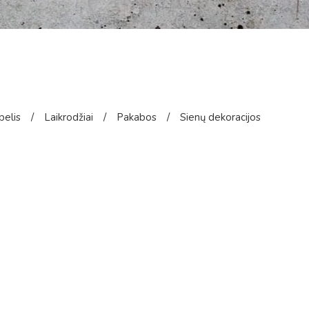
pelis
/
Laikrodžiai
/
Pakabos
/
Sienų dekoracijos