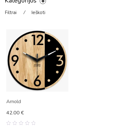
Kategorijos
Filtrai
⁄
Ieškoti
Arnold
42.00
€
0
out
of