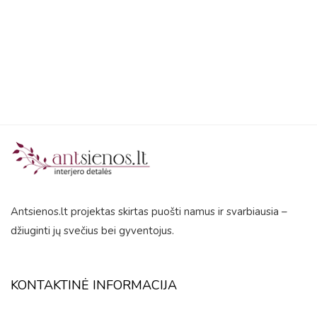
5
Antsienos.lt projektas skirtas puošti namus ir svarbiausia –
džiuginti jų svečius bei gyventojus.
KONTAKTINĖ INFORMACIJA